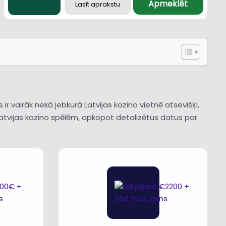
Apmeklēt
Lasīt aprakstu
 ir vairāk nekā jebkurā Latvijas kazino vietnē atsevišķi,
Latvijas kazino spēlēm, apkopot detalizētus datus par