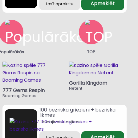
Apmeklēt
Lasīt aprakstu
Populārākās
TOP
Gorilla Kingdom
Netent
777 Gems Respin
Booming Games
100 bezriska griezieni + bezriska
likmes
Jaunajiem klientiem
Apmeklēt
Lasīt aprakstu