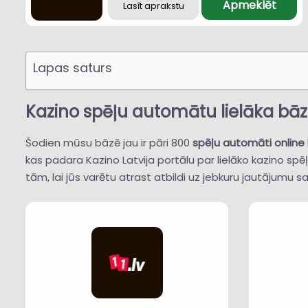
Apmeklēt
Lasīt aprakstu
Lapas saturs
Kazino spēļu automātu lielāka bā
Šodien mūsu bāzē jau ir pāri 800
spēļu automāti online
kas padara Kazino Latvija portālu par lielāko kazino sp
tām, lai jūs varētu atrast atbildi uz jebkuru jautājumu sai