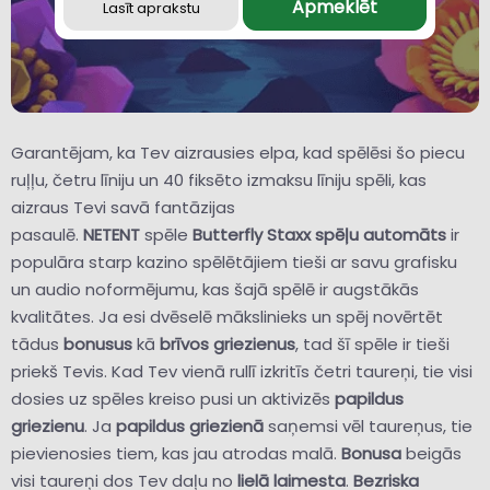
Apmeklēt
Lasīt aprakstu
Garantējam, ka Tev aizrausies elpa, kad spēlēsi šo piecu
ruļļu, četru līniju un 40 fiksēto izmaksu līniju spēli, kas
aizraus Tevi savā fantāzijas
pasaulē.
NETENT
spēle
Butterfly Staxx spēļu automāts
ir
populāra starp kazino spēlētājiem tieši ar savu grafisku
un audio noformējumu, kas šajā spēlē ir augstākās
kvalitātes. Ja esi dvēselē mākslinieks un spēj novērtēt
tādus
bonusus
kā
brīvos griezienus
, tad šī spēle ir tieši
priekš Tevis. Kad Tev vienā rullī izkritīs četri taureņi, tie visi
dosies uz spēles kreiso pusi un aktivizēs
papildus
griezienu
. Ja
papildus griezienā
saņemsi vēl taureņus, tie
pievienosies tiem, kas jau atrodas malā.
Bonusa
beigās
visi taureņi dos Tev daļu no
lielā laimesta
.
Bezriska