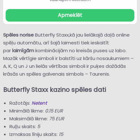
Apmeklēt
Spēles norise
Butterfly Staxx,kā jau lielākajā daļā online
spēļu automātu, arī šajā laimesti tiek ieskaitīt
par
laimīgām
kombinācijām no kreisās puses uz labo.
Mazāk vērtīgie simboli ir balstīti uz kāršu nosaukumiem –
A, K, Q un J un lielās vērtības simboli ir puķes dažādās
krāsās un spēles galvenais simbols – Taurenis.
Butterfly Staxx kazino spēles dati
Ražotājs:
Netent
Minimālā likme:
0.15 EUR
Maksimālā likme:
75 EUR
Ruļļu skaits:
5
Izmaksas līniju skaits:
15