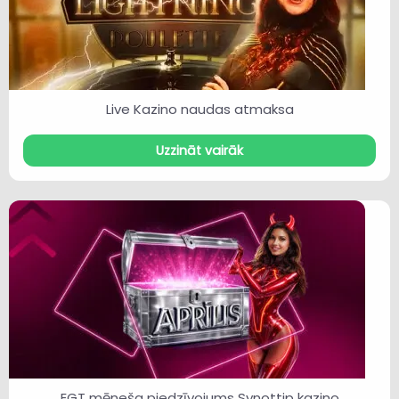
Live Kazino naudas atmaksa
Uzzināt vairāk
EGT mēneša piedzīvojums Synottip kazino