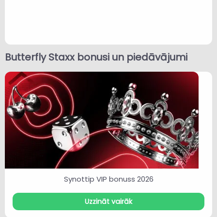
Butterfly Staxx bonusi un piedāvājumi
Synottip VIP bonuss 2026
Uzzināt vairāk