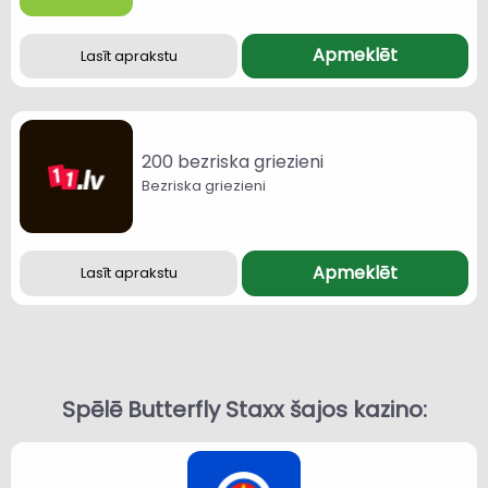
Apmeklēt
Lasīt aprakstu
200 bezriska griezieni
Bezriska griezieni
Apmeklēt
Lasīt aprakstu
Spēlē Butterfly Staxx šajos kazino: