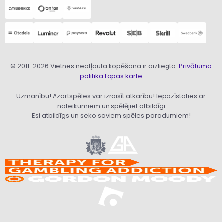
© 2011-2026 Vietnes neatļauta kopēšana ir aizliegta.
Privātuma
politika
Lapas karte
Uzmanību! Azartspēles var izraisīt atkarību! Iepazīstaties ar
noteikumiem un spēlējiet atbildīgi
Esi atbildīgs un seko saviem spēles paradumiem!