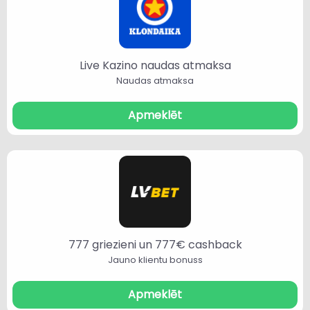
Live Kazino naudas atmaksa
Naudas atmaksa
Apmeklēt
777 griezieni un 777€ cashback
Jauno klientu bonuss
Apmeklēt