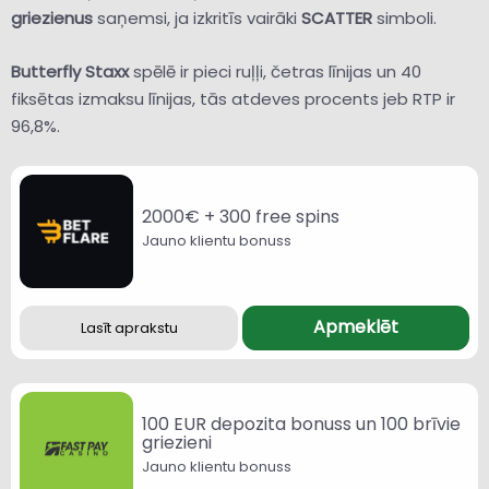
griezienus
saņemsi, ja izkritīs vairāki
SCATTER
simboli.
Butterfly Staxx
spēlē ir pieci ruļļi, četras līnijas un 40
fiksētas izmaksu līnijas, tās atdeves procents jeb RTP ir
96,8%.
2000€ + 300 free spins
Jauno klientu bonuss
Apmeklēt
Lasīt aprakstu
100 EUR depozita bonuss un 100 brīvie
griezieni
Jauno klientu bonuss