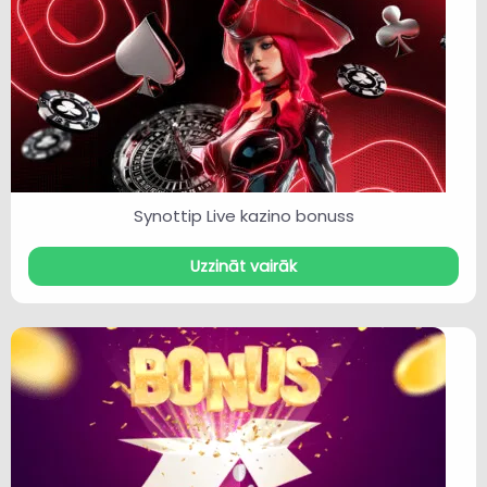
Synottip Live kazino bonuss
Uzzināt vairāk