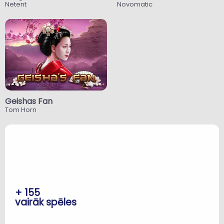
Netent
Novomatic
Geishas Fan
Tom Horn
+ 155
vairāk spēles