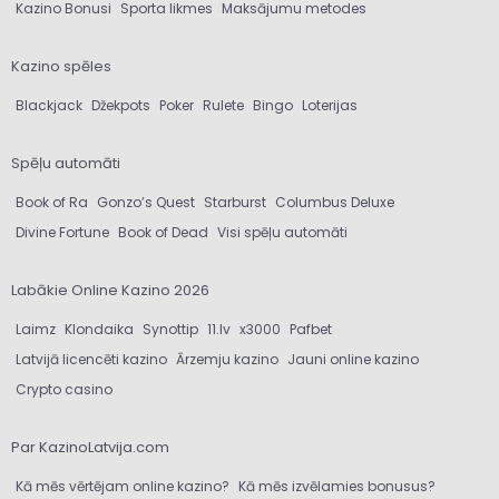
Kazino Bonusi
Sporta likmes
Maksājumu metodes
Kazino spēles
Blackjack
Džekpots
Poker
Rulete
Bingo
Loterijas
Spēļu automāti
Book of Ra
Gonzo’s Quest
Starburst
Columbus Deluxe
Divine Fortune
Book of Dead
Visi spēļu automāti
Labākie Online Kazino 2026
Laimz
Klondaika
Synottip
11.lv
x3000
Pafbet
Latvijā licencēti kazino
Ārzemju kazino
Jauni online kazino
Crypto casino
Par KazinoLatvija.com
Kā mēs vērtējam online kazino?
Kā mēs izvēlamies bonusus?