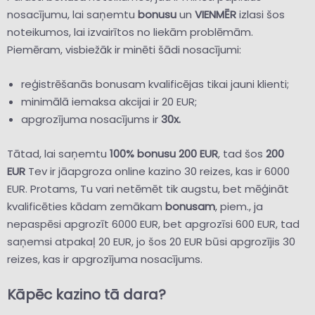
nosacījumu, lai saņemtu
bonusu
un
VIENMĒR
izlasi šos
noteikumos, lai izvairītos no liekām problēmām.
Piemēram, visbiežāk ir minēti šādi nosacījumi:
reģistrēšanās bonusam kvalificējas tikai jauni klienti;
minimālā iemaksa akcijai ir 20 EUR;
apgrozījuma nosacījums ir
30x.
Tātad, lai saņemtu
100% bonusu 200 EUR
, tad šos
200
EUR
Tev ir jāapgroza online kazino 30 reizes, kas ir 6000
EUR. Protams, Tu vari netēmēt tik augstu, bet mēģināt
kvalificēties kādam zemākam
bonusam
, piem., ja
nepaspēsi apgrozīt 6000 EUR, bet apgrozīsi 600 EUR, tad
saņemsi atpakaļ 20 EUR, jo šos 20 EUR būsi apgrozījis 30
reizes, kas ir apgrozījuma nosacījums.
Kāpēc kazino tā dara?