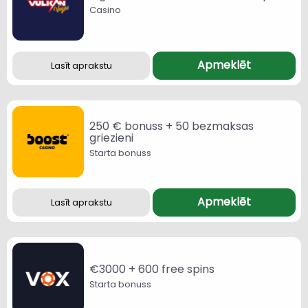
Casino
Apmeklēt
Lasīt aprakstu
250 € bonuss + 50 bezmaksas
griezieni
Starta bonuss
Apmeklēt
Lasīt aprakstu
€3000 + 600 free spins
Starta bonuss