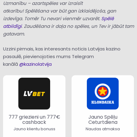
Uzmanību – azartspēles var izraisīt
atkarību! Spēlēšana var būt gan izklaidējoša, gan
izdevīga. Tomēr Tu nevari vienmēr uzvarēt.
Spēlē
atbildīgi
.
Zaudēšana ir daļa no spēles, un Tev ir jābūt tam
gatavam.
Uzzini pirmais, kas interesants noticis Latvijas kazino
pasaulē, pievienojoties mums Telegram
kanālā
@kazinolatvija
777 griezieni un 777€
Jauno Spēļu
cashback
Ceturtdiena
Jauno klientu bonuss
Naudas atmaksa