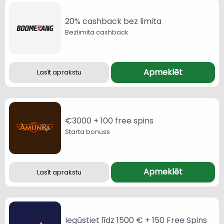
20% cashback bez limita
Bezlimita cashback
Apmeklēt
Lasīt aprakstu
€3000 + 100 free spins
Starta bonuss
Apmeklēt
Lasīt aprakstu
Iegūstiet līdz 1500 € + 150 Free Spins