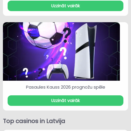
Uzzināt vairāk
Pasaules Kauss 2026 prognožu spēle
Uzzināt vairāk
Top casinos in Latvija