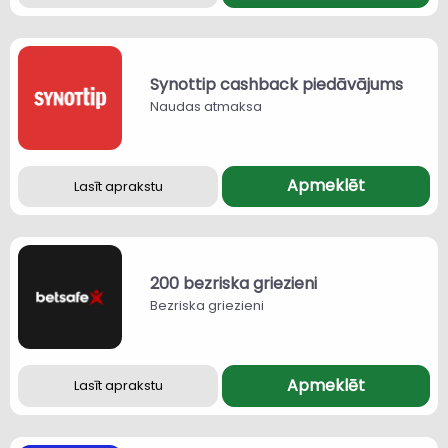
Synottip cashback piedāvājums
Naudas atmaksa
Apmeklēt
Lasīt aprakstu
200 bezriska griezieni
Bezriska griezieni
Apmeklēt
Lasīt aprakstu