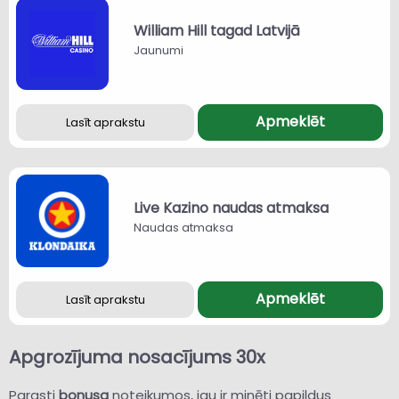
William Hill tagad Latvijā
Jaunumi
Apmeklēt
Lasīt aprakstu
Live Kazino naudas atmaksa
Naudas atmaksa
Apmeklēt
Lasīt aprakstu
Apgrozījuma nosacījums
30x
Parasti
bonusa
noteikumos, jau ir minēti papildus