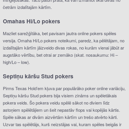
četrām izdalītajām kārtīm.
Omahas Hi/Lo pokers
Mazliet sarežģītāka, bet pavisam jautra online pokers spēles
versija. Omaha Hi/Lo pokers noteikumi, paredz, ka pēlētājam, no
izdalītajām kārtīm jāizveido divas rokas, no kurām vienai jābūt ar
augstāko vērtību, bet otrai ar zemāko (skat. nosaukumu: Hi –
high/Lo – low).
Septiņu kāršu Stud pokers
Pirms Texas Hold’em kļuva par populārāko poker online variāciju,
Septiņu kāršu Stud pokers bija visiem zināms un spēletākais
pokera veids. Šo pokera veidu spēlē sākot no diviem līdz
astoņiem spēlētājiem un šeit nepastāv flops vai kopējās kārtis.
Spēle sākas ar divām aizvērtām kārtīm un trešo atvērto kārti.
Uzvar tas spēlētājs, kurš neizstājas vai, kuram spēles beigās ir