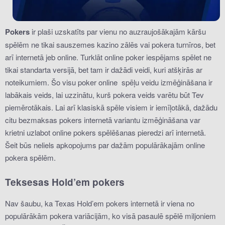
Pokers
ir plaši uzskatīts par vienu no auzraujošākajām kāršu
spēlēm ne tikai sauszemes kazino zālēs vai pokera turnīros, bet
arī internetā jeb online. Turklāt online poker iespējams spēlet ne
tikai standarta versijā, bet tam ir dažādi veidi, kuri atšķirās ar
noteikumiem. Šo visu poker online spēļu veidu izmēģināšana ir
labākais veids, lai uzzinātu, kurš pokera veids varētu būt Tev
piemērotākais. Lai arī klasiskā spēle visiem ir iemīļotākā, dažādu
citu bezmaksas pokers internetā variantu izmēģināšana var
krietni uzlabot online pokers spēlēšanas pieredzi arī internetā.
Šeit būs neliels apkopojums par dažām populārākajām online
pokera spēlēm.
Teksesas Hold’em pokers
Nav šaubu, ka Texas Hold’em pokers internetā ir viena no
populārākām pokera variācijām, ko visā pasaulē spēlē miljoniem