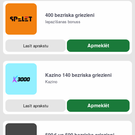
400 bezriska griezieni
Iepazīšanas bonuss
Apmeklēt
Lasīt aprakstu
Kazino 140 bezriska griezieni
Kazino
Apmeklēt
Lasīt aprakstu
500 € un 500 bezriska griezieni