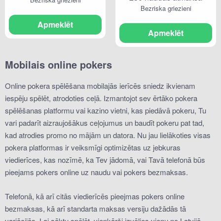
Bezriska griezieni
Apmeklēt
Apmeklēt
Mobilais online pokers
Online pokera spēlēšana mobilajās ierīcēs sniedz ikvienam
iespēju spēlēt, atrodoties ceļā. Izmantojot sev ērtāko pokera
spēlēšanas platformu vai kazino vietni, kas piedāvā pokeru, Tu
vari padarīt aizraujošākus ceļojumus un baudīt pokeru pat tad,
kad atrodies promo no mājām un datora. Nu jau lielākoties visas
pokera platformas ir veiksmīgi optimizētas uz jebkuras
viedierīces, kas nozīmē, ka Tev jādomā, vai Tavā telefonā būs
pieejams pokers online uz naudu vai pokers bezmaksas.
Telefonā, kā arī citās viedierīcēs pieejmas pokers online
bezmaksas, kā arī standarta maksas versiju dažādās tā
variācijās. Lai sāktu spēlēt, vienkārši izvēlies vienu no Latvijā