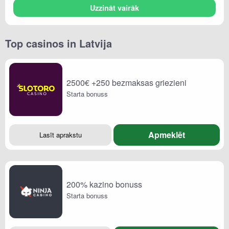
Uzzināt vairāk
Top casinos in Latvija
2500€ +250 bezmaksas griezieni
Starta bonuss
Apmeklēt
Lasīt aprakstu
200% kazino bonuss
Starta bonuss