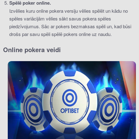
Spēlē poker online.
Izvēlies kuru online pokera versiju vēlies spēlēt un kādu no
spēles variācijām vēlies sākt savus pokera spēles
piedzīvojumus. Sāc ar pokers bezmaksas spēli un, kad būsi
drošs par savu spēli spēlē pokers online uz naudu.
Online pokera veidi