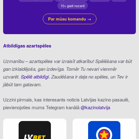
10+ gadi nozarē
Par mūsu komandu →
Atbildīgas azartspēles
Uzmanību – azartspēles var izraisīt atkarību! Spēlēšana var būt
gan izklaidējoša, gan izdevīga. Tomēr Tu nevari vienmēr
uzvarēt.
Spēlē atbildīgi
.
Zaudēšana ir daļa no spēles, un Tev ir
jābūt tam gatavam.
Uzzini pirmais, kas interesants noticis Latvijas kazino pasaulē,
pievienojoties mums Telegram kanālā
@kazinolatvija