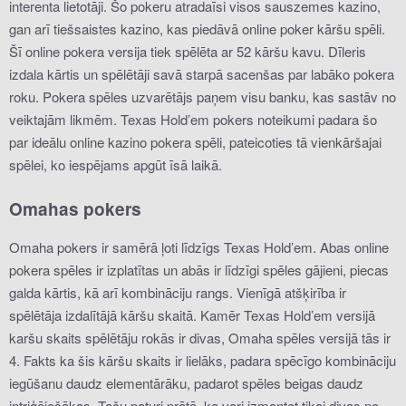
interenta lietotāji. Šo pokeru atradaīsi visos sauszemes kazino,
gan arī tiešsaistes kazino, kas piedāvā online poker kāršu spēli.
Šī online pokera versija tiek spēlēta ar 52 kāršu kavu. Dīleris
izdala kārtis un spēlētāji savā starpā sacenšas par labāko pokera
roku. Pokera spēles uzvarētājs paņem visu banku, kas sastāv no
veiktajām likmēm. Texas Hold’em pokers noteikumi padara šo
par ideālu online kazino pokera spēli, pateicoties tā vienkāršajai
spēlei, ko iespējams apgūt īsā laikā.
Omahas pokers
Omaha pokers ir samērā ļoti līdzīgs Texas Hold’em. Abas online
pokera spēles ir izplatītas un abās ir līdzīgi spēles gājieni, piecas
galda kārtis, kā arī kombināciju rangs. Vienīgā atšķirība ir
spēlētāja izdalītājā kāršu skaitā. Kamēr Texas Hold’em versijā
karšu skaits spēlētāju rokās ir divas, Omaha spēles versijā tās ir
4. Fakts ka šis kāršu skaits ir lielāks, padara spēcīgo kombināciju
iegūšanu daudz elementārāku, padarot spēles beigas daudz
intriģējošākas. Taču paturi prātā, ka vari izmantot tikai divas no