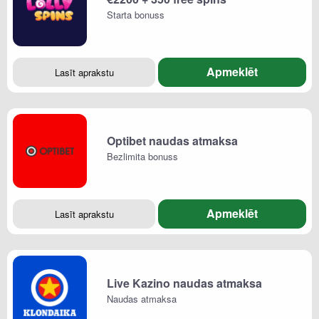
Starta bonuss
Apmeklēt
Lasīt aprakstu
Optibet naudas atmaksa
Bezlimita bonuss
Apmeklēt
Lasīt aprakstu
Live Kazino naudas atmaksa
Naudas atmaksa