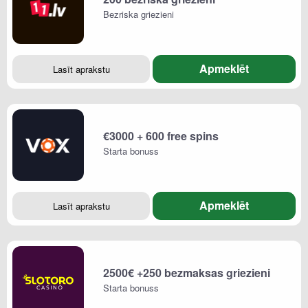
Bezriska griezieni
Apmeklēt
Lasīt aprakstu
€3000 + 600 free spins
Starta bonuss
Apmeklēt
Lasīt aprakstu
2500€ +250 bezmaksas griezieni
Starta bonuss