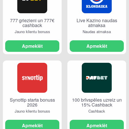
777 griezieni un 777€
Live Kazino naudas
cashback
atmaksa
Jauno klientu bonuss
Naudas atmaksa
Apmeklēt
Apmeklēt
Synottip starta bonuss
100 brīvspēles uzreiz un
2026
15% Cashback
Jauno klientu bonuss
Cashback
Apmeklēt
Apmeklēt