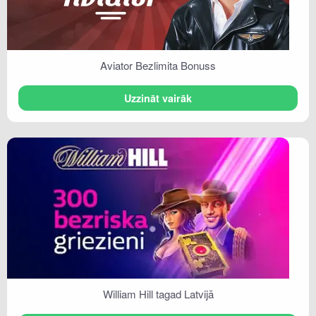
Aviator Bezlimita Bonuss
Uzzināt vairāk
William Hill tagad Latvijā