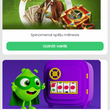
Spinomenal spēļu mēnesis
Uzzināt vairāk