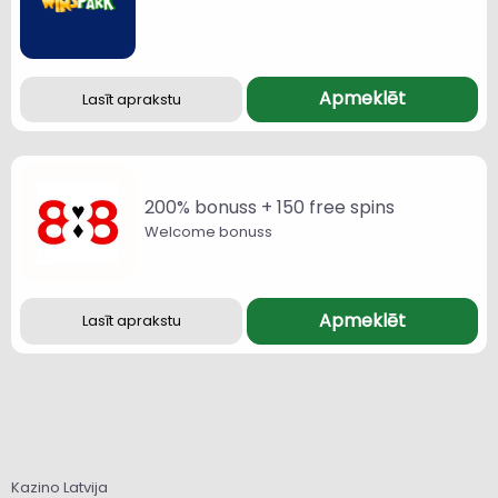
Apmeklēt
Lasīt aprakstu
200% bonuss + 150 free spins
Welcome bonuss
Apmeklēt
Lasīt aprakstu
Kazino Latvija