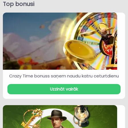
Top bonusi
Crazy Time bonuss saņem naudu katru ceturtdienu
Uzzināt vairāk