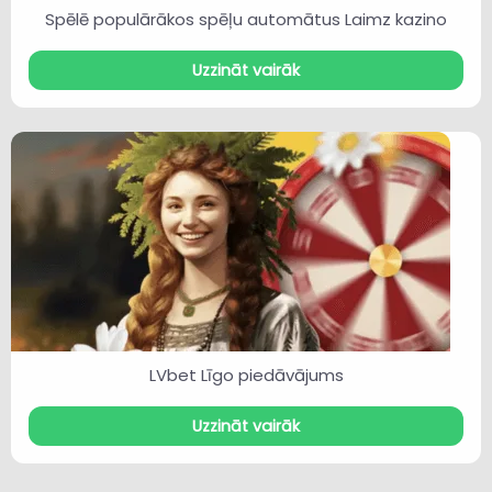
Spēlē populārākos spēļu automātus Laimz kazino
Uzzināt vairāk
LVbet Līgo piedāvājums
Uzzināt vairāk