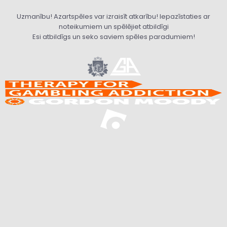
Uzmanību! Azartspēles var izraisīt atkarību! Iepazīstaties ar
noteikumiem un spēlējiet atbildīgi
Esi atbildīgs un seko saviem spēles paradumiem!