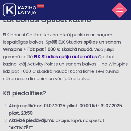
Sākums
/
Kazino bonusi
/
ELK bonusi Optibet kazino
ELK bonusi Optibet kazino
ELK bonusi Optibet kazino – krāj punktus un saņem
iespaidīgas balvas.
Spēlē ELK
Studios
spēles un saņem
WinSpins + līdz pat 1 000 € skaidrā naudā
. Visa jūlija
garumā spēlē
ELK Studios spēļu automātus
Optibet
kazino, krāj Activity Points un saņem balvas – no WinSpins
līdz pat 1 000 € skaidrā naudā! Katra likme Tevi tuvina
nākamajam līmenim un vērtīgākai balvai.
Kā piedalīties?
Akcija spēkā
: no
01.07.2025. plkst. 00:00
līdz
31.07.2025.
plkst. 23:59
.
Aktivizē piedāvājumu
akcijas lapā, nospiežot
“AKTIVIZĒT”
.