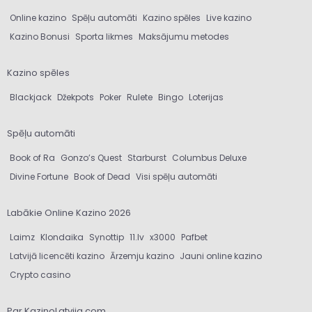
Online kazino
Spēļu automāti
Kazino spēles
Live kazino
Kazino Bonusi
Sporta likmes
Maksājumu metodes
Kazino spēles
Blackjack
Džekpots
Poker
Rulete
Bingo
Loterijas
Spēļu automāti
Book of Ra
Gonzo’s Quest
Starburst
Columbus Deluxe
Divine Fortune
Book of Dead
Visi spēļu automāti
Labākie Online Kazino 2026
Laimz
Klondaika
Synottip
11.lv
x3000
Pafbet
Latvijā licencēti kazino
Ārzemju kazino
Jauni online kazino
Crypto casino
Par KazinoLatvija.com