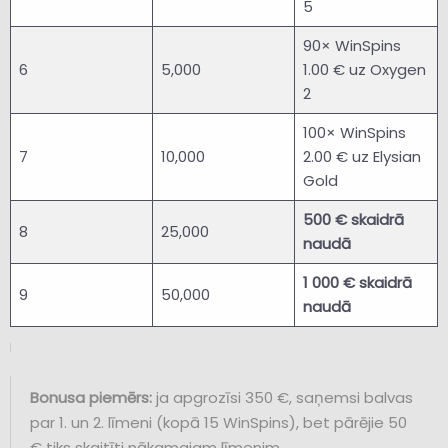
5
90× WinSpins
6
5,000
1.00 € uz Oxygen
2
100× WinSpins
7
10,000
2.00 € uz Elysian
Gold
500 € skaidrā
8
25,000
naudā
1 000 € skaidrā
9
50,000
naudā
Bonusa piemērs:
ja apgrozīsi 350 €, saņemsi balvas
par 1. un 2. līmeni (kopā 15 WinSpins), bet pārējie 50
€ tiks skaitīti nākamajam līmenim.