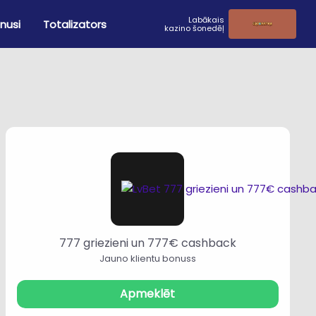
Labākais
nusi
Totalizators
kazino šonedēļ
777 griezieni un 777€ cashback
Jauno klientu bonuss
Apmeklēt