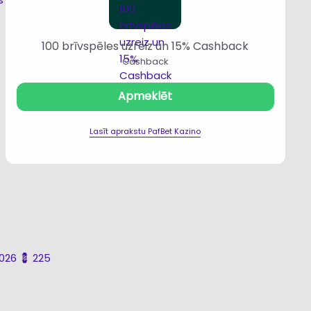
100 brīvspēles uzreiz un 15% Cashback
Cashback
Apmeklēt
Lasīt aprakstu PafBet Kazino