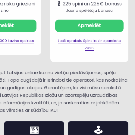
zriska griezieni
💈 225 spini un 225€ bonuss
zino
Jauno spēlētāju bonusu
eklēt
Apmeklēt
3000 kazino apskats
Lasīt aprakstu Spins kazino parskats
2026
ot Latvijas online kazino vietņu piedāvājumus, spēļu
ti. Topa augšdaļā ir ierindoti tie operatori, kas nodrošina
ēli un godīgas akcijas. Garantējam, ka visi mūsu sarakstā
ēti Latvijas Republikas Izložu un azartspēļu uzraudzības
informācijas kvalitāti, un, ja saskaraties ar jebkādām
s vērsties ar sūdzību IAUI
🎰
🕹️