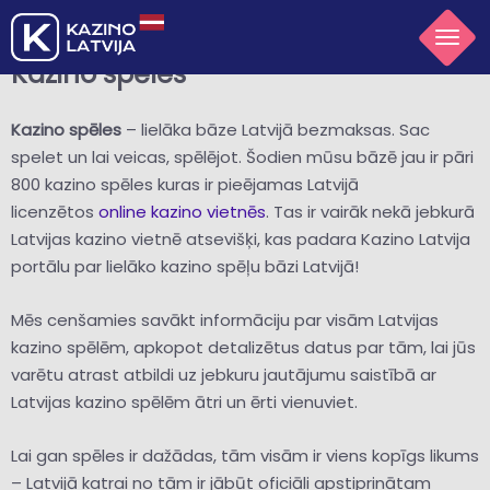
Sākums
/
Kazino spēles
Kazino spēles
Kazino spēles
– lielāka bāze Latvijā bezmaksas. Sac
spelet un lai veicas, spēlējot. Šodien mūsu bāzē jau ir pāri
800 kazino spēles kuras ir pieējamas Latvijā
licenzētos
online kazino vietnēs
. Tas ir vairāk nekā jebkurā
Latvijas kazino vietnē atsevišķi, kas padara Kazino Latvija
portālu par lielāko kazino spēļu bāzi Latvijā!
Mēs cenšamies savākt informāciju par visām Latvijas
kazino spēlēm, apkopot detalizētus datus par tām, lai jūs
varētu atrast atbildi uz jebkuru jautājumu saistībā ar
Latvijas kazino spēlēm ātri un ērti vienuviet.
Lai gan spēles ir dažādas, tām visām ir viens kopīgs likums
– Latvijā katrai no tām ir jābūt oficiāli apstiprinātam