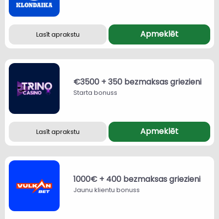
Apmeklēt
Lasīt aprakstu
€3500 + 350 bezmaksas griezieni
Starta bonuss
Apmeklēt
Lasīt aprakstu
1000€ + 400 bezmaksas griezieni
Jaunu klientu bonuss