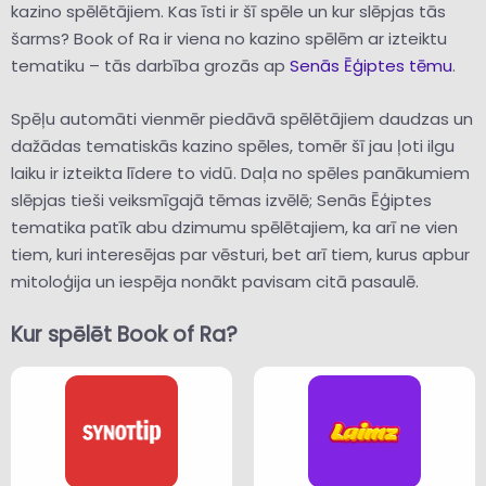
kazino spēlētājiem. Kas īsti ir šī spēle un kur slēpjas tās
šarms? Book of Ra ir viena no kazino spēlēm ar izteiktu
tematiku – tās darbība grozās ap
Senās Ēģiptes tēmu
.
Spēļu automāti vienmēr piedāvā spēlētājiem daudzas un
dažādas tematiskās kazino spēles, tomēr šī jau ļoti ilgu
laiku ir izteikta līdere to vidū. Daļa no spēles panākumiem
slēpjas tieši veiksmīgajā tēmas izvēlē; Senās Ēģiptes
tematika patīk abu dzimumu spēlētajiem, ka arī ne vien
tiem, kuri interesējas par vēsturi, bet arī tiem, kurus apbur
mitoloģija un iespēja nonākt pavisam citā pasaulē.
Kur spēlēt Book of Ra?