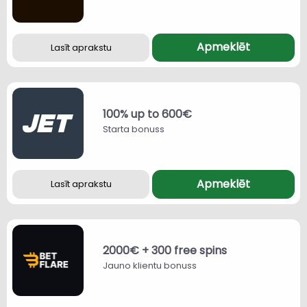
Apmeklēt
Lasīt aprakstu
100% up to 600€
Starta bonuss
Apmeklēt
Lasīt aprakstu
2000€ + 300 free spins
Jauno klientu bonuss