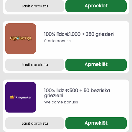
Apmeklēt
Lasīt aprakstu
100% līdz €1,000 + 350 griezieni
Starta bonuss
Apmeklēt
Lasīt aprakstu
100% līdz €500 + 50 bezriska
griezieni
Welcome bonuss
Apmeklēt
Lasīt aprakstu