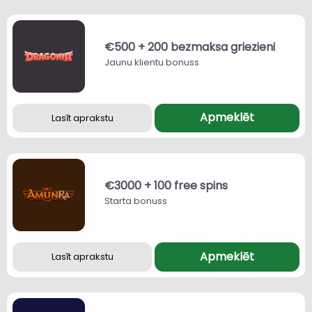
€500 + 200 bezmaksa griezieni
Jaunu klientu bonuss
Apmeklēt
Lasīt aprakstu
€3000 + 100 free spins
Starta bonuss
Apmeklēt
Lasīt aprakstu