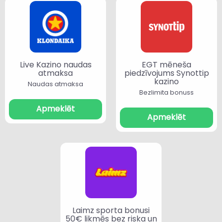
Live Kazino naudas
EGT mēneša
atmaksa
piedzīvojums Synottip
kazino
Naudas atmaksa
Bezlimita bonuss
Apmeklēt
Apmeklēt
Laimz sporta bonusi
50€ likmēs bez riska un