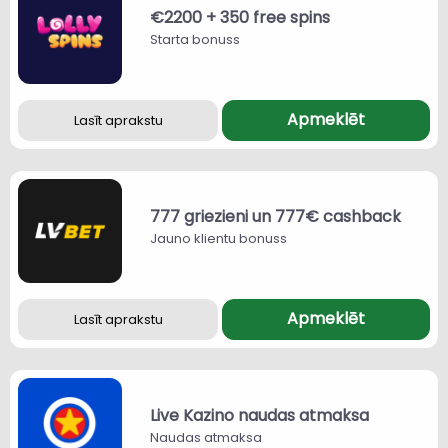
€2200 + 350 free spins
Starta bonuss
Apmeklēt
Lasīt aprakstu
777 griezieni un 777€ cashback
Jauno klientu bonuss
Apmeklēt
Lasīt aprakstu
Live Kazino naudas atmaksa
Naudas atmaksa