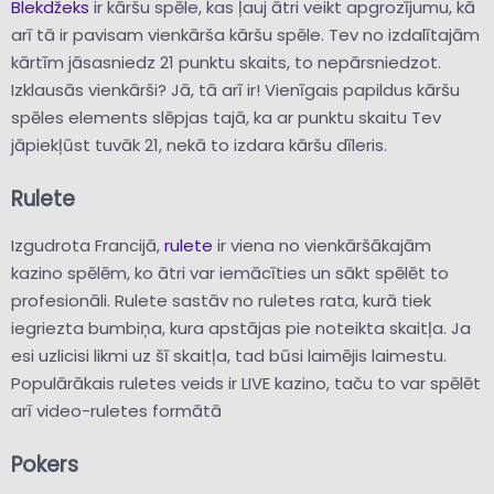
Blekdžeks
ir kāršu spēle, kas ļauj ātri veikt apgrozījumu, kā
arī tā ir pavisam vienkārša kāršu spēle. Tev no izdalītajām
kārtīm jāsasniedz 21 punktu skaits, to nepārsniedzot.
Izklausās vienkārši? Jā, tā arī ir! Vienīgais papildus kāršu
spēles elements slēpjas tajā, ka ar punktu skaitu Tev
jāpiekļūst tuvāk 21, nekā to izdara kāršu dīleris.
Rulete
Izgudrota Francijā,
rulete
ir viena no vienkāršākajām
kazino spēlēm, ko ātri var iemācīties un sākt spēlēt to
profesionāli. Rulete sastāv no ruletes rata, kurā tiek
iegriezta bumbiņa, kura apstājas pie noteikta skaitļa. Ja
esi uzlicisi likmi uz šī skaitļa, tad būsi laimējis laimestu.
Populārākais ruletes veids ir LIVE kazino, taču to var spēlēt
arī video-ruletes formātā
Pokers