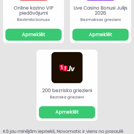
Online kazino VIP
Live Casino Bonusi Julijs
piedāvājumi
2026
Bezlimita bonuss
Bezmaksas griezieni
Apmeklēt
Apmeklēt
200 bezriska griezieni
Bezriska griezieni
Apmeklēt
Kā jau minējām iepriekš, Novomatic ir viens no pasaulē