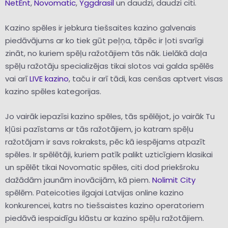
NetEnt
,
Novomatic
,
Yggdrasil
un daudzi, daudzi citi.
Kazino spēles ir jebkura tiešsaites kazino galvenais
piedāvājums ar ko tiek gūt peļņa, tāpēc ir ļoti svarīgi
zināt, no kuriem spēļu ražotājiem tās nāk. Lielākā daļa
spēļu ražotāju specializējas tikai slotos vai galda spēlēs
vai arī
LIVE kazino
, taču ir arī tādi, kas cenšas aptvert visas
kazino spēles kategorijas.
Jo vairāk iepazīsi kazino spēles, tās spēlējot, jo vairāk Tu
kļūsi pazīstams ar tās ražotājiem, jo katram spēļu
ražotājam ir savs rokraksts, pēc kā iespējams atpazīt
spēles. Ir spēlētāji, kuriem patīk palikt uzticīgiem klasikai
un spēlēt tikai Novomatic spēles, citi dod priekšroku
dažādām jaunām inovācijām, kā piem.
Nolimit City
spēlēm. Pateicoties ilgajai Latvijas online kazino
konkurencei, katrs no tiešsaistes kazino operatoriem
piedāvā iespaidīgu klāstu ar kazino spēļu ražotājiem.