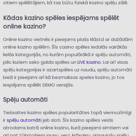
citiem spēlētājiem, kā tas būtu fiziskā kazino spēļu zālē.
Kādas kazino spēles iespējams spēlēt
online kazino?
Online kazino vietnēs ir pieejams plašs klāstd ar dažādām
online kazino spēlēm. Šīs casino spēles iedalās vairākās
lielās kategorijās, no kurām populārākā ir spēļu automāti,
pēc kuriem seko galda spēles un
LIVE kazino
. Lai arī visas
spēļu kategorijas ir azartspēles uz naudu, spēļu automāti
bieži ir pieejami arī kā bezmaksas speles kazino, jo tos
iespējams spēlēt DEMO versijās.
Spēļu automāti
Tiešsaites kazino spēles popularitātes topā viennozīmīgi
ir
spēļu automāti
jeb sloti. Šīs kazino spēles veids
atrodams katrā online kazino, kurā pieejami simtiem vai
arī pat tūkstošiem jaunu, veci, krāsainu, aizraujošu spēļu