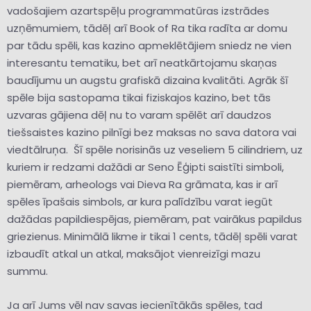
vadošajiem azartspēļu programmatūras izstrādes
uzņēmumiem, tādēļ arī Book of Ra tika radīta ar domu
par tādu spēli, kas kazino apmeklētājiem sniedz ne vien
interesantu tematiku, bet arī neatkārtojamu skaņas
baudījumu un augstu grafiskā dizaina kvalitāti. Agrāk šī
spēle bija sastopama tikai fiziskajos kazino, bet tās
uzvaras gājiena dēļ nu to varam spēlēt arī daudzos
tiešsaistes kazino pilnīgi bez maksas no sava datora vai
viedtālruņa. Šī spēle norisinās uz veseliem 5 cilindriem, uz
kuriem ir redzami dažādi ar Seno Ēģipti saistīti simboli,
piemēram, arheologs vai Dieva Ra grāmata, kas ir arī
spēles īpašais simbols, ar kura palīdzību varat iegūt
dažādas papildiespējas, piemēram, pat vairākus papildus
griezienus. Minimālā likme ir tikai 1 cents, tādēļ spēli varat
izbaudīt atkal un atkal, maksājot vienreizīgi mazu
summu.
Ja arī Jums vēl nav savas iecienītākās spēles, tad