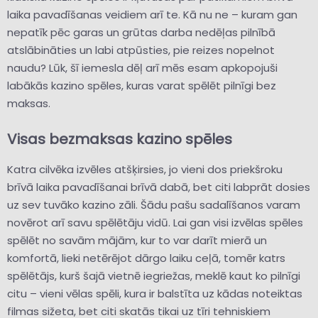
laika pavadīšanas veidiem arī te. Kā nu ne – kuram gan
nepatīk pēc garas un grūtas darba nedēļas pilnībā
atslābināties un labi atpūsties, pie reizes nopelnot
naudu? Lūk, šī iemesla dēļ arī mēs esam apkopojuši
labākās kazino spēles, kuras varat spēlēt pilnīgi bez
maksas.
Visas bezmaksas kazino spēles
Katra cilvēka izvēles atšķirsies, jo vieni dos priekšroku
brīvā laika pavadīšanai brīvā dabā, bet citi labprāt dosies
uz sev tuvāko kazino zāli. Šādu pašu sadalīšanos varam
novērot arī savu spēlētāju vidū. Lai gan visi izvēlas spēles
spēlēt no savām mājām, kur to var darīt mierā un
komfortā, lieki netērējot dārgo laiku ceļā, tomēr katrs
spēlētājs, kurš šajā vietnē iegriežas, meklē kaut ko pilnīgi
citu – vieni vēlas spēli, kura ir balstīta uz kādas noteiktas
filmas sižeta, bet citi skatās tikai uz tīri tehniskiem