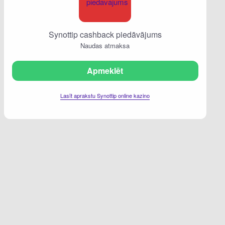
Synottip cashback piedāvājums
Naudas atmaksa
Apmeklēt
Lasīt aprakstu Synottip online kazino