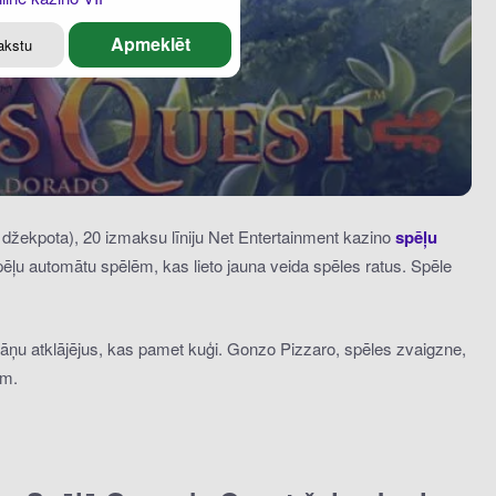
Apmeklēt
akstu
 džekpota), 20 izmaksu līniju Net Entertainment kazino
spēļu
ēļu automātu spēlēm, kas lieto jauna veida spēles ratus. Spēle
āņu atklājējus, kas pamet kuģi. Gonzo Pizzaro, spēles zvaigzne,
em.