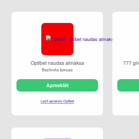
Optibet naudas atmaksa
777 gr
Bezlimita bonuss
Apmeklēt
Lasīt aprakstu Optibet