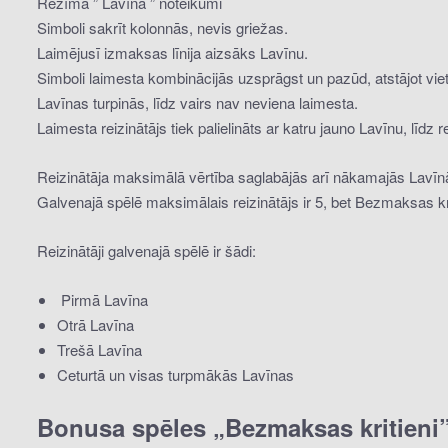
Režīma ” Lavīna ” noteikumi
Simboli sakrīt kolonnās, nevis griežas.
Laimējusī izmaksas līnija aizsāks Lavīnu.
Simboli laimesta kombinācijās uzsprāgst un pazūd, atstājot vietu
Lavīnas turpinās, līdz vairs nav neviena laimesta.
Laimesta reizinātājs tiek palielināts ar katru jauno Lavīnu, līdz
Reizinātāja maksimālā vērtība saglabājās arī nākamajās Lavīnā
Galvenajā spēlē maksimālais reizinātājs ir 5, bet Bezmaksas kr
Reizinātāji galvenajā spēlē ir šādi:
Pirmā Lavīna
Otrā Lavīna
Trešā Lavīna
Ceturtā un visas turpmākās Lavīnas
Bonusa spēles „Bezmaksas kritieni