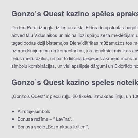
Gonzo’s Quest kazino spēles aprak
Dodies Peru džungļu dzīlēs un atklāj Eldorādo apslēptās bagā
aizved tālu Viduslaikos un aicina līdzi spāņu zelta meklētājam
tagad dodas dziļi bīstamajos Dienvidāfrikas mūžamežos tos 
uzmundrinājumiem un komentāriem, jūs nonāksiet mistikas apvīt
lietus mežu dzīlēs, un par to liecina biedējošs akmens mūris ar
simbolu kombinācijas, un visi apslēptie dārgumi un Eldorādo no
Gonzo’s Quest kazino spēles notei
„Gonzo’s Quest“ ir piecu ruļļu, 20 fiksētu izmaksas līniju, un 
Aizstājējsimbols
Bonusa režīms – ” Lavīna”.
Bonusa spēle „Bezmaksas kritieni”.