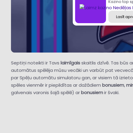
Kazino top s
Lasīt ap
Septiņi noteikti ir Tavs
laimīgais
skaitlis dzīvē. Tas būs a
automātus spēlēja mūsu vecāki un varbūt pat vecvecāki, 
par Spēļu automātu simulatoru gan, ar visiem tā izrie
spēles vienmēr ir piepildītas ar dažādiem
bonusiem
,
mi
galvenais varonis šajā spēlē) ar
bonusiem
ir švaki.