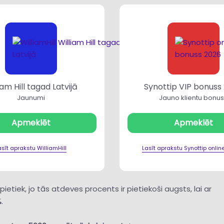
iam Hill tagad Latvijā
Synottip VIP bonuss
Jaunumi
Jauno klientu bonu
Apmeklēt
Apmeklēt
asīt aprakstu WilliamHill
Lasīt aprakstu Synottip onlin
gi pietiek, jo tās atdeves procents ir pietiekoši augsts, lai ar
%
.