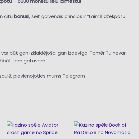
kpotu
–
5000 monētu lielu laimestu
!
n citu
bonusi
, šeit galvenais princips ir “Laimē džekpotu
 var būt gan izklaidējoša, gan izdevīga. Tomēr Tu nevari
r jābūt tam gatavam.
 pasaulē, pievienojoties mums Telegram