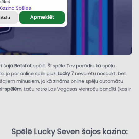
pēles
Apmeklēt
rakstu
rī šajā
Betsfot
spēlē. Šī spēle Tev parādīs, kā spēļu
jo par online spēli gluži
Lucky 7
nevarētu nosaukt, bet
tošajiem mīnusiem, jo kā zināms online spēļu automātu
ni-spēlēm
, taču retro Las Vegasas vienroču bandīti (kas ir
Spēlē Lucky Seven šajos kazino: