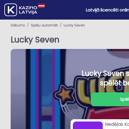
Latvijā licencēti onli
Sākums
/
Spēļu automāti
/
Lucky Seven
Lucky Seven
Lucky Seven 
spēlēt 
Spēl
Nedēļas K