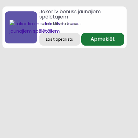
Joker.lv bonuss jaunajiem
spēlētājiem
Jauno klientu bonuss
Apmeklēt
Lasīt aprakstu