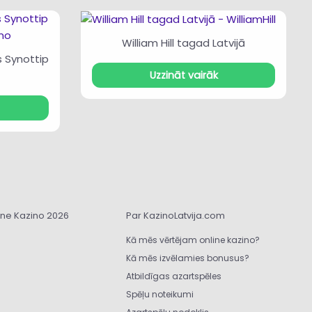
William Hill tagad Latvijā
 Synottip
Uzzināt vairāk
ine Kazino 2026
Par KazinoLatvija.com
Kā mēs vērtējam online kazino?
Kā mēs izvēlamies bonusus?
Atbildīgas azartspēles
Spēļu noteikumi