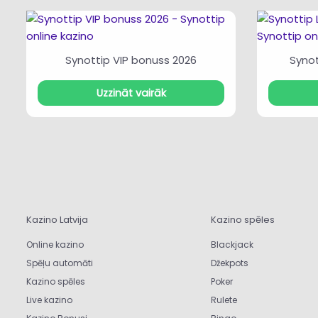
Synottip VIP bonuss 2026
Synot
Uzzināt vairāk
Kazino Latvija
Kazino spēles
Online kazino
Blackjack
Spēļu automāti
Džekpots
Kazino spēles
Poker
Live kazino
Rulete