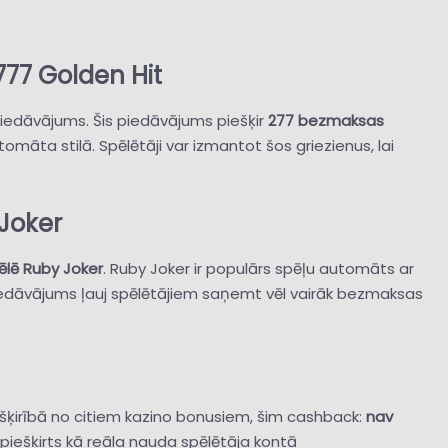
 777 Golden Hit
piedāvājums. Šis piedāvājums piešķir
277 bezmaksas
utomāta stilā. Spēlētāji var izmantot šos griezienus, lai
 Joker
ēlē Ruby Joker
. Ruby Joker ir populārs spēļu automāts ar
 Piedāvājums ļauj spēlētājiem saņemt vēl vairāk bezmaksas
tšķirībā no citiem kazino bonusiem, šim cashback:
nav
k piešķirts kā reāla nauda spēlētāja kontā