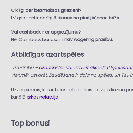
Cik ilgi der bezmaksas griezieni?
LV griezieni ir derīgi
3 dienas no piešķiršanas brīža
.
Vai cashback ir ar apgrozījumu?
Nē. Cashback bonusam
nav wagering prasību
.
Atbildīgas azartspēles
Uzmanību –
azartspēles var izraisīt atkarību
!
Spēlēšan
vienmēr uzvarēt. Zaudēšana ir daļa no spēles, un Tev i
Uzzini pirmais, kas interesants noticis Latvijas kazino
kanālā
@kazinolatvija
Top bonusi