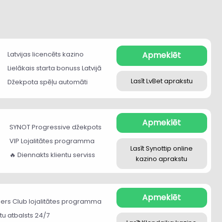
Latvijas licencēts kazino
Apmeklēt
Lielākais starta bonuss Latvijā
Lasīt LvBet aprakstu
Džekpota spēļu automāti
Apmeklēt
SYNOT Progressive džekpots
VIP Lojalitātes programma
Lasīt Synottip online
🔥 Diennakts klientu serviss
kazino aprakstu
Apmeklēt
ers Club lojalitātes programma
ntu atbalsts 24/7