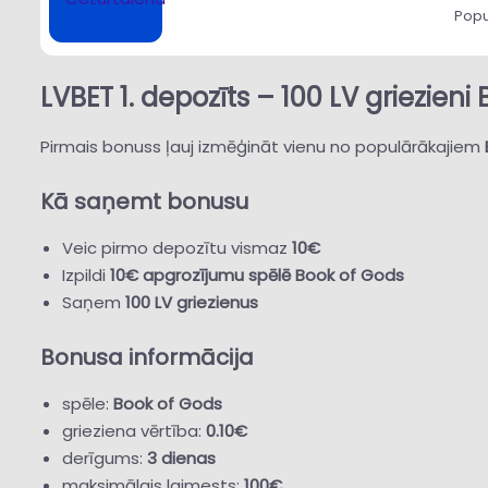
Pop
LVBET 1. depozīts – 100 LV griezieni
Pirmais bonuss ļauj izmēģināt vienu no populārākajiem
Kā saņemt bonusu
Veic pirmo depozītu vismaz
10€
Izpildi
10€ apgrozījumu spēlē Book of Gods
Saņem
100 LV griezienus
Bonusa informācija
spēle:
Book of Gods
grieziena vērtība:
0.10€
derīgums:
3 dienas
maksimālais laimests:
100€