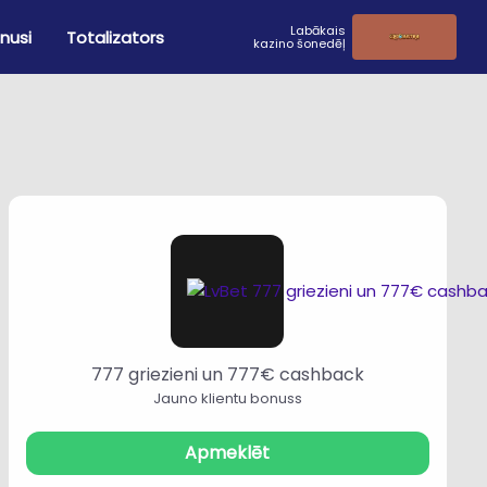
Labākais
nusi
Totalizators
kazino šonedēļ
777 griezieni un 777€ cashback
Jauno klientu bonuss
Apmeklēt