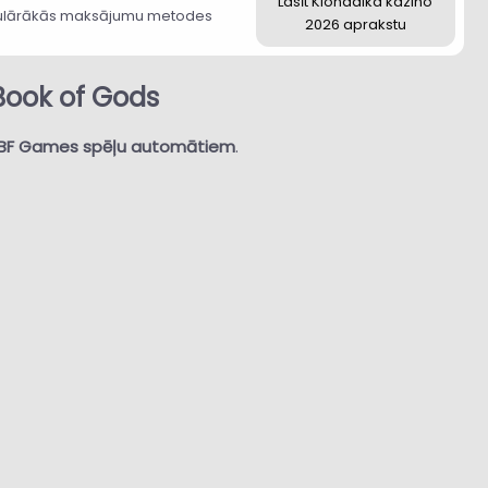
Lasīt Klondaika kazino
ulārākās maksājumu metodes
2026 aprakstu
 Book of Gods
BF Games spēļu automātiem
.