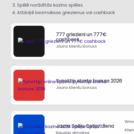
Spēlē norādītās kazino spēles
Atbloķē bezmaksas griezienus vai cashback
777 griezieni un 777€
cashback
Jauno klientu bonuss
Synottip starta bonuss 2026
Jauno klientu bonuss
Winn
Jauno Spēļu Ceturtdiena
Klie
Naudas atmaksa