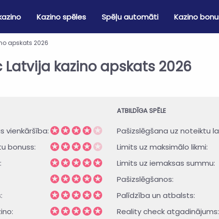
 kazino
Kazino spēles
Spēļu automāti
Kazino bonu
ino apskats 2026
 Latvija kazino apskats 2026
ATBILDĪGA SPĒLE
s vienkāršība:
Pašizslēgšana uz noteiktu la
tu bonuss:
Limits uz maksimālo likmi:
:
Limits uz iemaksas summu:
Pašizslēgšanos:
:
Palīdzība un atbalsts:
ino:
Reality check atgadinājums: