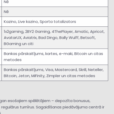
Nē
Nē
Kazino, Live kazino, Sporta totalizators
1x2gaming, 2BY2 Gaming, 4ThePlayer, Amatic, Apricot,
AvatarUX, Aviatrix, Bad Dingo, Bally Wulff, Betsoft,
BGaming un citi
Bankas pārskaitījums, kartes, e-maki, Bitcoin un citas
metodes
Bankas pārskaitījums, Visa, Mastercard, Skrill, Neteller,
Bitcoin, Jeton, MiFinity, Zimpler un citas metodes
 gan esošajiem spēlētājiem – depozīta bonusus,
 regulārus turnīrus. Sagaidīšanas piedāvājuma centrā ir
.