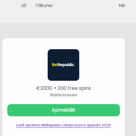
Jā
Tālrunis:
Nē
€2000 + 200 free spins
Starta bonuss
Apmeklēt
Lasīt aprakstu BetRepublic Latvija kazino apskats 2026