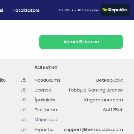
si
Totalizators
€2000 + 200 free spins
Apmeklēt kazino
PAR KAZINO
iku:
Jā
Nosaukums:
BetRepublic
Jā
Licence:
Tobique Gaming License
Jā
Īpašnieks:
Kngpartners.com
Jā
Platforma:
Soft2Bet
Jā
Mājaslapa:
Jā
E-pasts:
support@betrepublic.com