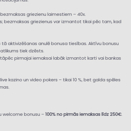
t bezmaksas griezienu laimestiem – 40x.
s; bezmaksas griezienus var izmantot tikai pēc tam, kad
 tā aktivizēšanas anulē bonusa tiesības. Aktīvu bonusu
atlikums tiek dzēsts.
, tāpēc pirmajai iemaksai labāk izmantot karti vai bankas
live kazino un video pokers – tikai 10 %, bet galda spēles
amas.
šķu welcome bonusu –
100% no pirmās iemaksas līdz 250€
.