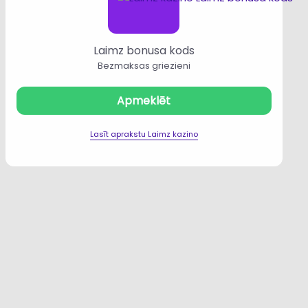
Laimz bonusa kods
Bezmaksas griezieni
Apmeklēt
Lasīt aprakstu Laimz kazino