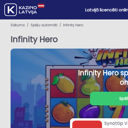
Latvijā licencēti onli
Sākums
/
Spēļu automāti
/
Infinity Hero
Infinity Hero
Infinity Hero 
on
Spēl
Synottip V