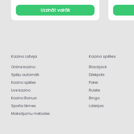
Uzzināt vairāk
Kazino Latvija
Kazino spēles
Online kazino
Blackjack
Spēļu automāti
Džekpots
Kazino spēles
Poker
Live kazino
Rulete
Kazino Bonusi
Bingo
Sporta likmes
Loterijas
Maksājumu metodes