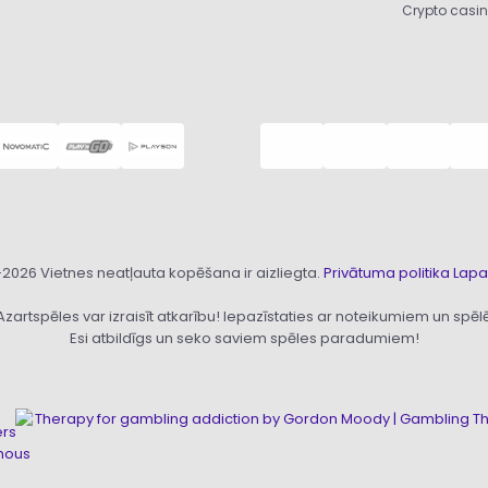
Crypto casi
-2026 Vietnes neatļauta kopēšana ir aizliegta.
Privātuma politika
Lapa
artspēles var izraisīt atkarību! Iepazīstaties ar noteikumiem un spēlēj
Esi atbildīgs un seko saviem spēles paradumiem!