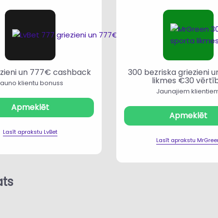
ezieni un 777€ cashback
300 bezriska griezieni 
likmes €30 vērtī
auno klientu bonuss
Jaunajiem klientie
Apmeklēt
Apmeklēt
Lasīt aprakstu LvBet
Lasīt aprakstu MrGree
ats