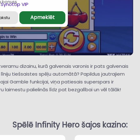
u bonuss
Apmeklēt
rakstu
uztveramu dizainu, kurā galvenais varonis ir pats galvenais
tu līniju tiešsaistes spēļu automātā? Papildus jautrajiem
gajai Gamble funkcijai, viņa patiesais superspars ir
u laimestu palielinās līdz pat bezgalībai un vēl tālāk!
Spēlē Infinity Hero šajos kazino: