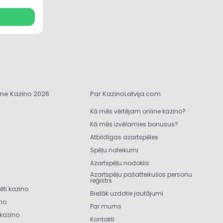
ine Kazino 2026
Par KazinoLatvija.com
Kā mēs vērtējam online kazino?
Kā mēs izvēlamies bonusus?
Atbildīgas azartspēles
Spēļu noteikumi
Azartspēļu nodoklis
Azartspēļu pašatteikušos personu
reģistrs
cēti kazino
Biežāk uzdotie jautājumi
no
Par mums
 kazino
Kontakti