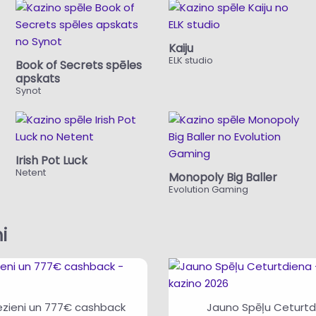
Kaiju
ELK studio
Book of Secrets spēles
apskats
Synot
Irish Pot Luck
Netent
Monopoly Big Baller
Evolution Gaming
i
ezieni un 777€ cashback
Jauno Spēļu Ceturtd