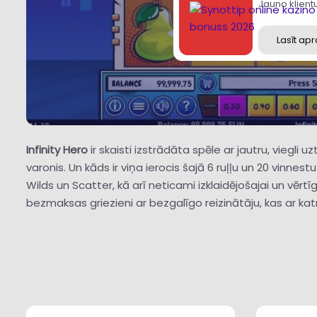
Jauno klient
Lasīt ap
Infinity Hero
ir skaisti izstrādāta spēle ar jautru, viegli 
varonis. Un kāds ir viņa ierocis šajā 6 ruļļu un 20 vinnes
Wilds un Scatter, kā arī neticami izklaidējošajai un vērtī
bezmaksas griezieni ar bezgalīgo reizinātāju, kas ar katr