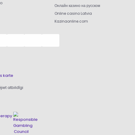
no
Онлайн казино на русском
Online casino Latvia
Kazinaonline.com
s karte
iet atbildīgi