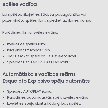
spēles vadība
Lai spēlētu, rīkojieties šādi: Lai paaugstinātu vai
pazeminātu spēles likmi, spiediet uz likmes ikonas
Parādīsies likmju izvēles ekrāns:
Izvēlieties spēles likmi.
Klikšķiniet uz ikonas Spin.
Tiek uzsākta spēle ar jūsu izvēlēto likmi.
Spiediet uz START AUTO PLAY ikonu:
Automātiskais vadības režīms –
Esqueleto Explosivo spēļu automāts
Spiediet AUTOPLAY ikonu;
Parādīsies automātiskās spēļu izvēles ekrāns;
Izvēlēties spēļu skaitu, kādu gribat spēlēt.