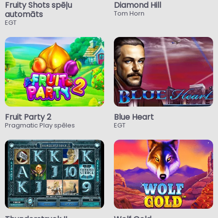
Fruity Shots spēļu
Diamond Hill
automāts
Tom Horn
EGT
Fruit Party 2
Blue Heart
Pragmatic Play spēles
EGT