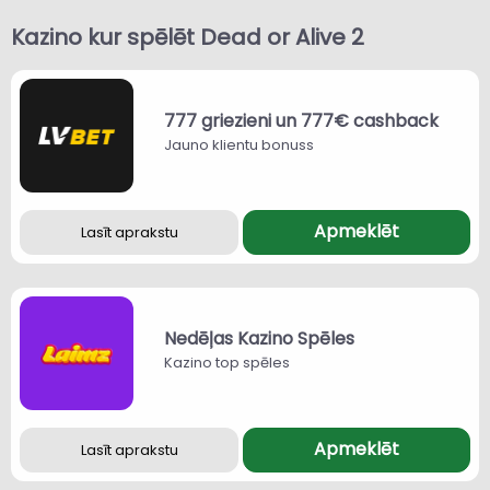
Kazino kur spēlēt Dead or Alive 2
777 griezieni un 777€ cashback
Jauno klientu bonuss
Apmeklēt
Lasīt aprakstu
Nedēļas Kazino Spēles
Kazino top spēles
Apmeklēt
Lasīt aprakstu