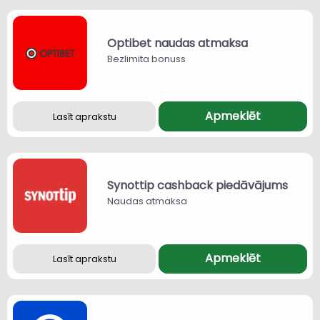
Optibet naudas atmaksa
Bezlimita bonuss
Apmeklēt
Lasīt aprakstu
Synottip cashback piedāvājums
Naudas atmaksa
Apmeklēt
Lasīt aprakstu