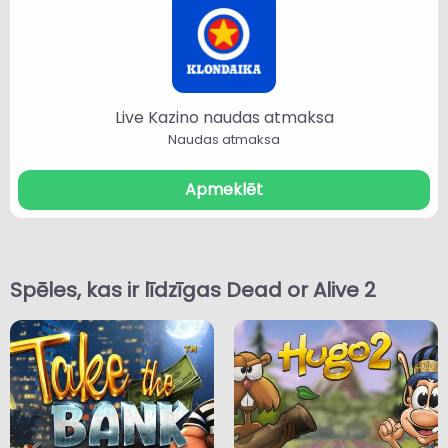
Live Kazino naudas atmaksa
Naudas atmaksa
Apmeklēt
Spēles, kas ir līdzīgas Dead or Alive 2