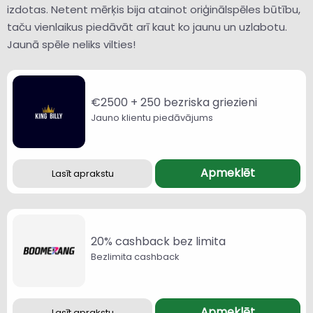
izdotas. Netent mērķis bija atainot oriģinālspēles būtību,
taču vienlaikus piedāvāt arī kaut ko jaunu un uzlabotu.
Jaunā spēle neliks vilties!
€2500 + 250 bezriska griezieni
Jauno klientu piedāvājums
Apmeklēt
Lasīt aprakstu
20% cashback bez limita
Bezlimita cashback
Apmeklēt
Lasīt aprakstu