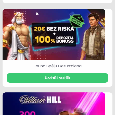
Jauno Spēļu Ceturtdiena
Uzzināt vairāk