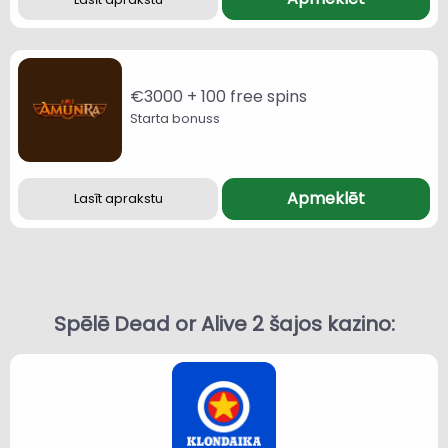
€3000 + 100 free spins
Starta bonuss
Apmeklēt
Lasīt aprakstu
Spēlē Dead or Alive 2 šajos kazino: