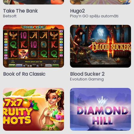
Take The Bank
Hugo2
Betsoft
Play’n GO spēļu automāti
Book of Ra Classic
Blood Sucker 2
Evolution Gaming