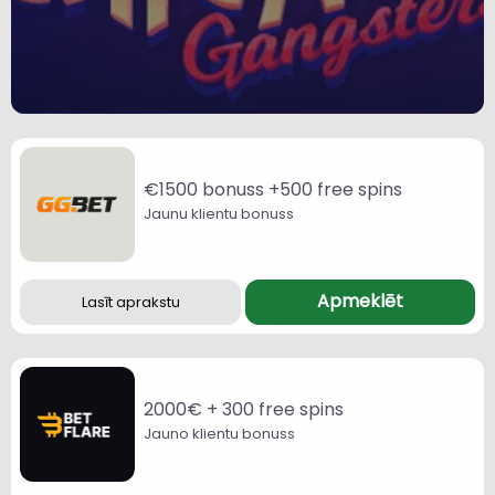
€1500 bonuss +500 free spins
Jaunu klientu bonuss
Apmeklēt
Lasīt aprakstu
2000€ + 300 free spins
Jauno klientu bonuss