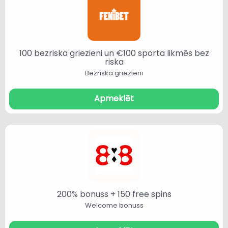
100 bezriska griezieni un €100 sporta likmēs bez
riska
Bezriska griezieni
Apmeklēt
200% bonuss + 150 free spins
Welcome bonuss