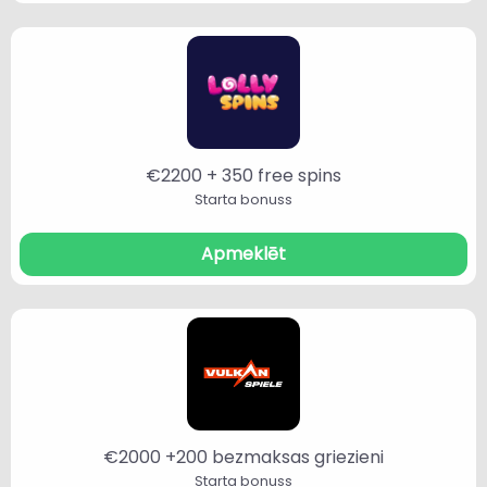
€2200 + 350 free spins
Starta bonuss
Apmeklēt
€2000 +200 bezmaksas griezieni
Starta bonuss