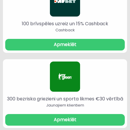
100 brīvspēles uzreiz un 15% Cashback
Cashback
Apmeklēt
300 bezriska griezieni un sporta likmes €30 vērtībā
Jaunajiem klientiem
Apmeklēt