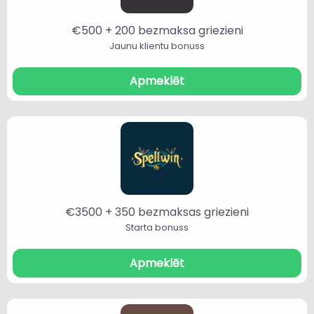
€500 + 200 bezmaksa griezieni
Jaunu klientu bonuss
Apmeklēt
€3500 + 350 bezmaksas griezieni
Starta bonuss
Apmeklēt