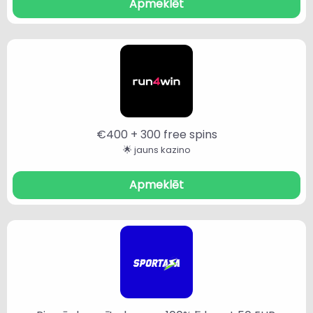
Apmeklēt
€400 + 300 free spins
🌟 jauns kazino
Apmeklēt