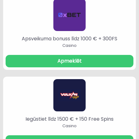
Apsveikuma bonuss līdz 1000 € + 300FS
Casino
Apmeklēt
Iegūstiet līdz 1500 € + 150 Free Spins
Casino