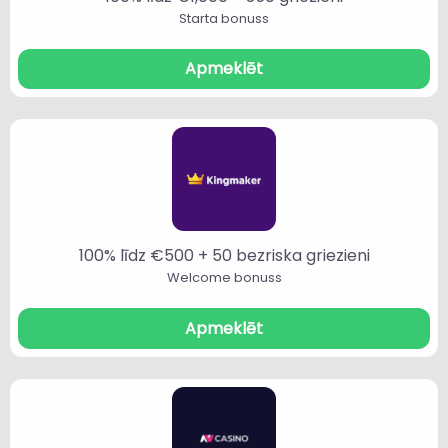
Starta bonuss
Apmeklēt
100% līdz €500 + 50 bezriska griezieni
Welcome bonuss
Apmeklēt