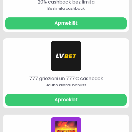
20% cashback bez limita
Bezlimita cashback
Apmeklēt
777 griezieni un 777€ cashback
Jauno klientu bonuss
Apmeklēt