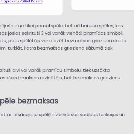
īt aprakstu PafBet Kazino
iģējoša ir ne tikai pamatspēle, bet arī bonusa spēles, kas
as joslas sakrituši 3 vai vairāk vienādi piramīdas simboli,
 ratu, pats spēlētājs var izlozēt bezmaksas griezienu skaitu
m, turklāt, katra bezmaksas grieziena sākumā tiek
rituši divi vai vairāk piramīdu simbolu, tiek uzsākta
s esošais izmaksas rezinātājs, bet bezmaksas griezienu
spēle bezmaksas
et arī iesācējs, jo spēlē ir vienkāršas vadības funkcijas un