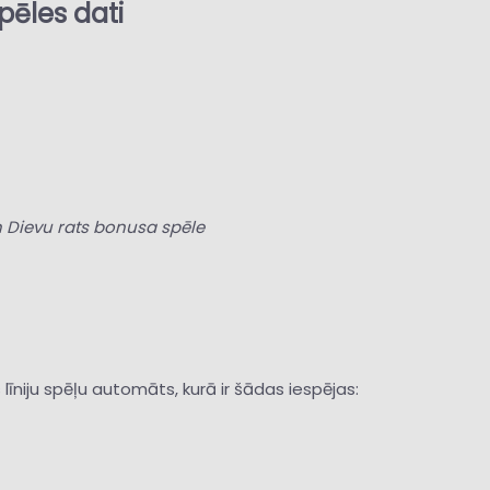
pēles dati
 Dievu rats bonusa spēle
 līniju spēļu automāts, kurā ir šādas iespējas: