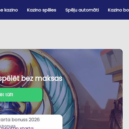
ne kazino
Kazino spēles
Spēļu automāti
Kazino bo
 spēlēt bez maksas
ēt tūlīt
tarta bonuss 2026
u bonuss