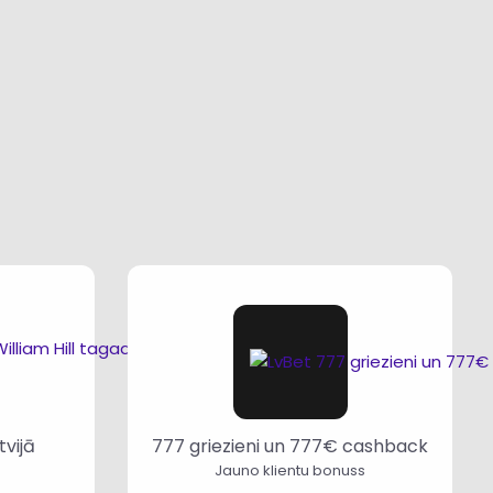
tvijā
777 griezieni un 777€ cashback
Jauno klientu bonuss