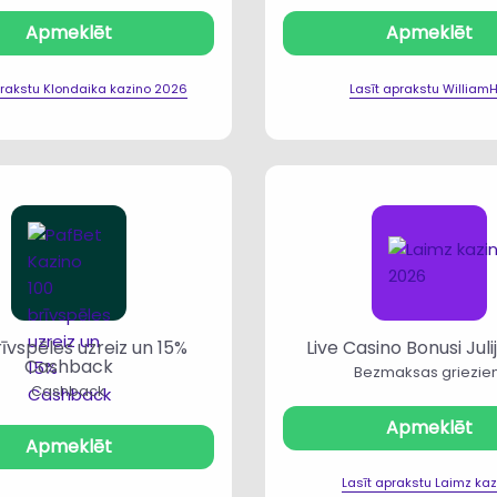
Apmeklēt
Apmeklēt
prakstu Klondaika kazino 2026
Lasīt aprakstu WilliamHi
rīvspēles uzreiz un 15%
Live Casino Bonusi Juli
Cashback
Bezmaksas griezien
Cashback
Apmeklēt
Apmeklēt
Lasīt aprakstu Laimz kaz