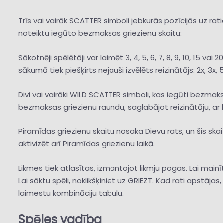
Trīs vai vairāk SCATTER simboli jebkurās pozīcijās uz ratiem
noteiktu iegūto bezmaksas griezienu skaitu:
Sākotnēji spēlētāji var laimēt 3, 4, 5, 6, 7, 8, 9, 10, 15
sākumā tiek piešķirts nejauši izvēlēts reizinātājs: 2x, 3x, 5x
Divi vai vairāki WILD SCATTER simboli, kas iegūti bezmaks
bezmaksas griezienu raundu, saglabājot reizinātāju, ar k
Piramīdas griezienu skaitu nosaka Dievu rats, un šis skaits
aktivizēt arī Piramīdas griezienu laikā.
Likmes tiek atlasītas, izmantojot likmju pogas. Lai mainīt
Lai sāktu spēli, noklikšķiniet uz GRIEZT. Kad rati apstāj
laimestu kombināciju tabulu.
Spēles vadība