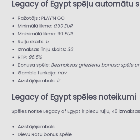
Legacy of Egypt spēļu automātu s
Ražotājs : PLAY’N GO
Minimālā likme:
0.30 EUR
Maksimālā likme: 90
EUR
Ruļļu skaits:
5
Izmaksas līniju skaits:
30
RTP:
96.5%
Bonusa spēle:
Bezmaksas griezienu bonusa spēle un
Gamble funkcija:
nav
Aizstājējsimbols:
ir
Legacy of Egypt
spēles noteikumi
Spēles norise Legacy of Egypt ir piecu ruļļu, 40 izmaksas
Aizstājējsimbols
Dievu Ratu bonus spēle