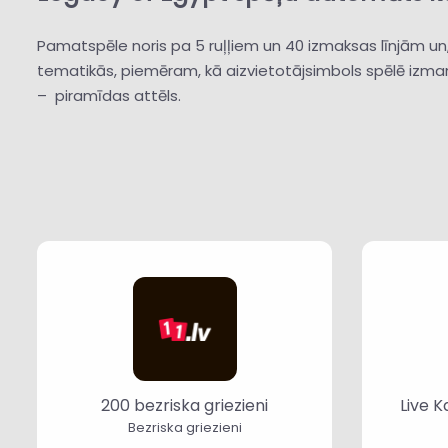
Pamatspēle noris pa 5 ruļļiem un 40 izmaksas līnjām un,
tematikās, piemēram, kā aizvietotājsimbols spēlē izmant
– piramīdas attēls.
200 bezriska griezieni
Live 
Bezriska griezieni