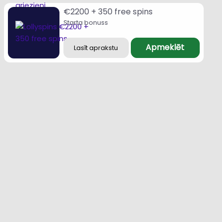
€2200 + 350 free spins
Starta bonuss
Apmeklēt
Lasīt aprakstu