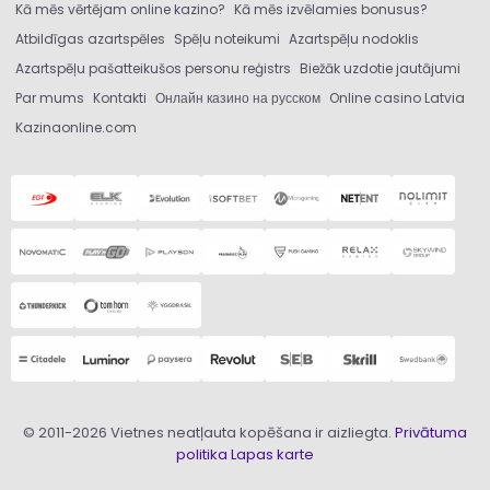
Kā mēs vērtējam online kazino?
Kā mēs izvēlamies bonusus?
Atbildīgas azartspēles
Spēļu noteikumi
Azartspēļu nodoklis
Azartspēļu pašatteikušos personu reģistrs
Biežāk uzdotie jautājumi
Par mums
Kontakti
Онлайн казино на русском
Online casino Latvia
Kazinaonline.com
© 2011-2026 Vietnes neatļauta kopēšana ir aizliegta.
Privātuma
politika
Lapas karte