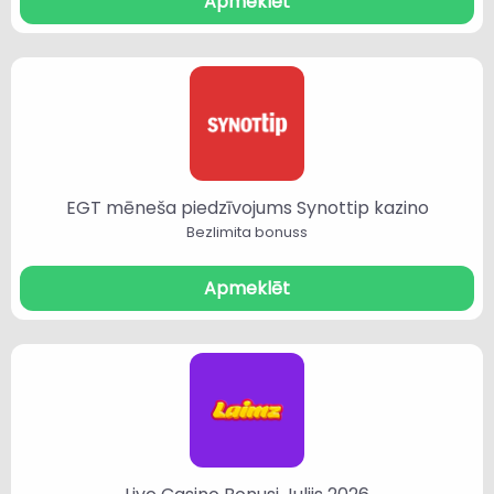
Apmeklēt
EGT mēneša piedzīvojums Synottip kazino
Bezlimita bonuss
Apmeklēt