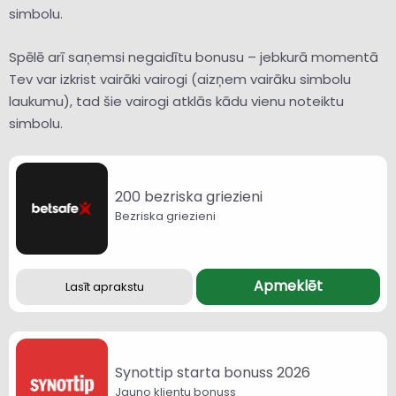
simbolu.
Spēlē arī saņemsi negaidītu bonusu – jebkurā momentā
Tev var izkrist vairāki vairogi (aizņem vairāku simbolu
laukumu), tad šie vairogi atklās kādu vienu noteiktu
simbolu.
200 bezriska griezieni
Bezriska griezieni
Apmeklēt
Lasīt aprakstu
Synottip starta bonuss 2026
Jauno klientu bonuss