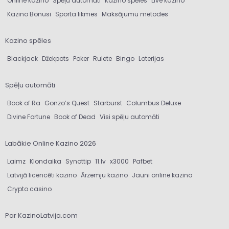
Online kazino
Spēļu automāti
Kazino spēles
Live kazino
Kazino Bonusi
Sporta likmes
Maksājumu metodes
Kazino spēles
Blackjack
Džekpots
Poker
Rulete
Bingo
Loterijas
Spēļu automāti
Book of Ra
Gonzo’s Quest
Starburst
Columbus Deluxe
Divine Fortune
Book of Dead
Visi spēļu automāti
Labākie Online Kazino 2026
Laimz
Klondaika
Synottip
11.lv
x3000
Pafbet
Latvijā licencēti kazino
Ārzemju kazino
Jauni online kazino
Crypto casino
Par KazinoLatvija.com