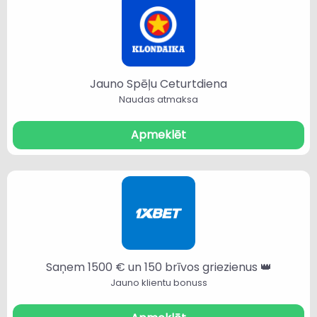
Jauno Spēļu Ceturtdiena
Naudas atmaksa
Apmeklēt
Saņem 1500 € un 150 brīvos griezienus 👑
Jauno klientu bonuss