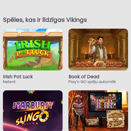
Spēles, kas ir līdzīgas Vikings
Irish Pot Luck
Book of Dead
Netent
Play’n GO spēļu automāti