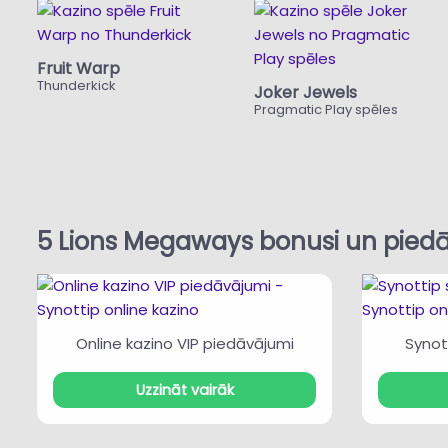
Fruit Warp
Thunderkick
Joker Jewels
Pragmatic Play spēles
5 Lions Megaways bonusi un pied
Online kazino VIP piedāvājumi
Synot
Uzzināt vairāk