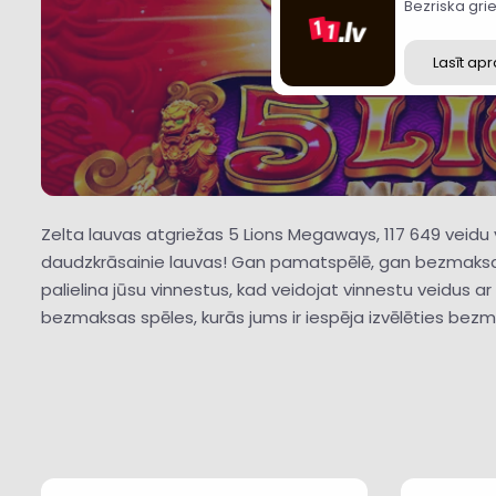
Bezriska grie
Lasīt ap
Zelta lauvas atgriežas 5 Lions Megaways, 117 649 veidu
daudzkrāsainie lauvas! Gan pamatspēlē, gan bezmaksas gr
palielina jūsu vinnestus, kad veidojat vinnestu veidus ar
bezmaksas spēles, kurās jums ir iespēja izvēlēties bezma