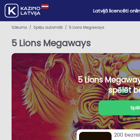
Latvijā licencēti onli
Sākums
/
Spēļu automāti
/
5 Lions Megaways
5 Lions Megaways
5 Lions Megawa
spēlēt 
Spēl
200 bezris