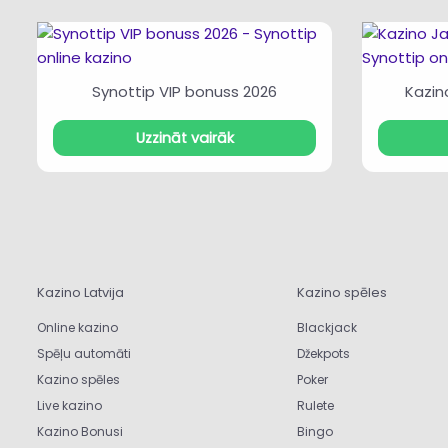
Synottip VIP bonuss 2026
Kazin
Uzzināt vairāk
Kazino Latvija
Kazino spēles
Online kazino
Blackjack
Spēļu automāti
Džekpots
Kazino spēles
Poker
Live kazino
Rulete
Kazino Bonusi
Bingo