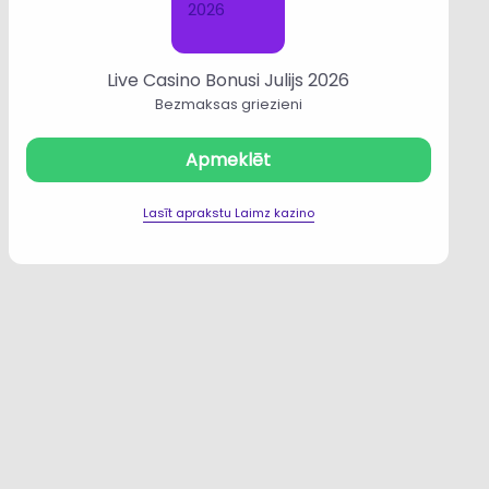
Live Casino Bonusi Julijs 2026
Bezmaksas griezieni
Apmeklēt
Lasīt aprakstu Laimz kazino