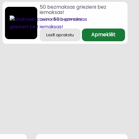
50 bezmaksas griezieni bez
iemaksas!
bezmaksas griezieni
Apmeklēt
Lasīt aprakstu