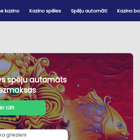
ne kazino
Kazino spēles
Spēļu automāti
Kazino bo
ys spēļu automāts
bezmaksas
ēt tūlīt
ka griezieni