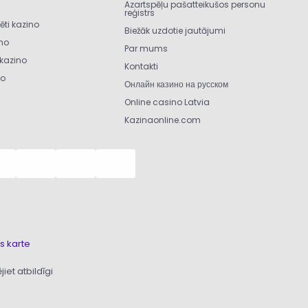
Azartspēļu pašatteikušos personu
reģistrs
cēti kazino
Biežāk uzdotie jautājumi
no
Par mums
 kazino
Kontakti
no
Онлайн казино на русском
Online casino Latvia
Kazinaonline.com
s karte
iet atbildīgi