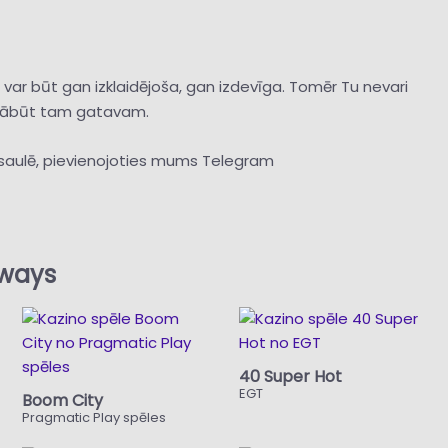
 var būt gan izklaidējoša, gan izdevīga. Tomēr Tu nevari
r jābūt tam gatavam.
 pasaulē, pievienojoties mums Telegram
aways
40 Super Hot
EGT
Boom City
Pragmatic Play spēles