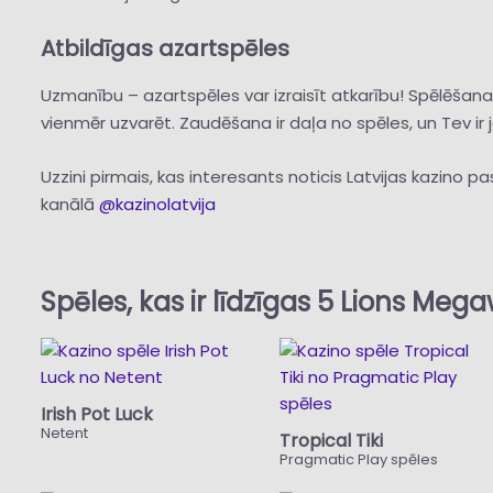
Atbildīgas azartspēles
Uzmanību – azartspēles var izraisīt atkarību! Spēlēšana
vienmēr uzvarēt. Zaudēšana ir daļa no spēles, un Tev i
Uzzini pirmais, kas interesants noticis Latvijas kazino
kanālā
@kazinolatvija
Spēles, kas ir līdzīgas 5 Lions Meg
Irish Pot Luck
Netent
Tropical Tiki
Pragmatic Play spēles