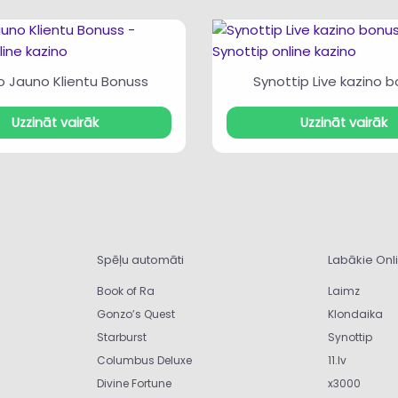
o Jauno Klientu Bonuss
Synottip Live kazino 
Uzzināt vairāk
Uzzināt vairāk
Spēļu automāti
Labākie Onl
Book of Ra
Laimz
Gonzo’s Quest
Klondaika
Starburst
Synottip
Columbus Deluxe
11.lv
Divine Fortune
x3000