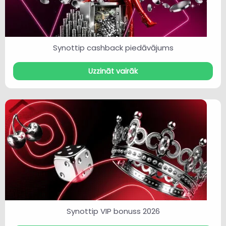
Synottip cashback piedāvājums
Uzzināt vairāk
Synottip VIP bonuss 2026