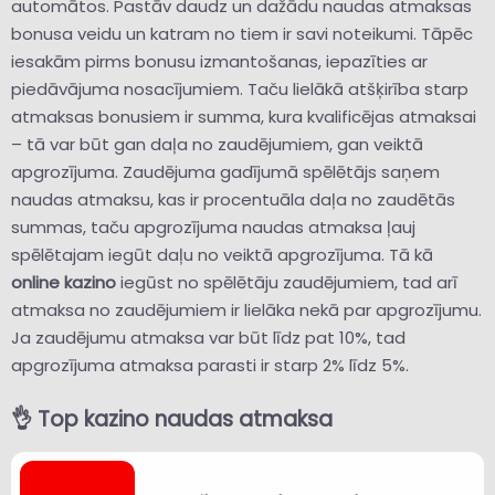
automātos. Pastāv daudz un dažādu naudas atmaksas
bonusa veidu un katram no tiem ir savi noteikumi. Tāpēc
iesakām pirms bonusu izmantošanas, iepazīties ar
piedāvājuma nosacījumiem. Taču lielākā atšķirība starp
atmaksas bonusiem ir summa, kura kvalificējas atmaksai
– tā var būt gan daļa no zaudējumiem, gan veiktā
apgrozījuma. Zaudējuma gadījumā spēlētājs saņem
naudas atmaksu, kas ir procentuāla daļa no zaudētās
summas, taču apgrozījuma naudas atmaksa ļauj
spēlētajam iegūt daļu no veiktā apgrozījuma. Tā kā
online kazino
iegūst no spēlētāju zaudējumiem, tad arī
atmaksa no zaudējumiem ir lielāka nekā par apgrozījumu.
Ja zaudējumu atmaksa var būt līdz pat 10%, tad
apgrozījuma atmaksa parasti ir starp 2% līdz 5%.
👌 Top kazino naudas atmaksa