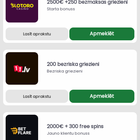
2500€ +250 bezmaksas griezieni
Starta bonuss
Apmeklēt
Lasīt aprakstu
200 bezriska griezieni
Bezriska griezieni
Apmeklēt
Lasīt aprakstu
2000€ + 300 free spins
Jauno klientu bonuss