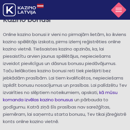
Sākums
/
Kazino bonusi
Kazino bonusi
Online kazino bonusi ir vieni no pirmajām lietām, ko ikviens
kazino spēlētājs izskata, pirms izlemj reģistrēties online
kazino vietnē. Tiešsaistes kazino apzinās, ka, lai
piesaistītu arvien jaunus spēlētājus, nepieciešams
izveidot pievilcīgus un dāsnus bonusu piedāvājumus.
Taču lielākoties kazino bonusi reti tiek piešķirti bez
jebkādām prasībām. Lai tiem kvalificētos, nepieciešams
izpildīt bonusu nosacījumus un prasības. Lai palīdzētu Tev
izvairīties no slēptiem noteikumiem, apskati,
kā mūsu
komanda izvēlas kazino bonusus
un pārbauda to
godīgumu. Katrā ziņā šīs prasības nav sarežģītas,
piemēram, lai saņemtu starta bonusu, Tev tikai jāreģistrē
konts online kazino vietnē.