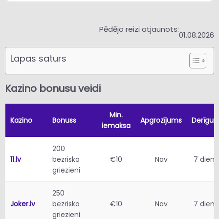
Pēdējo reizi atjaunots:
01.08.2026
Lapas saturs
Kazino bonusu veidi
Min.
Kazino
Bonuss
Apgrozījums
Derīgu
iemaksa
200
11.lv
bezriska
€10
Nav
7 diena
griezieni
250
Joker.lv
bezriska
€10
Nav
7 diena
griezieni