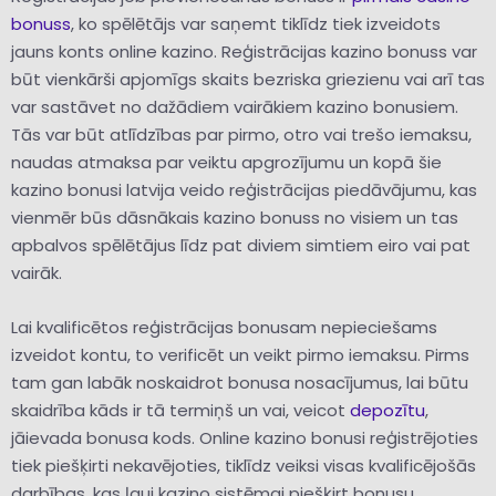
bonuss
, ko spēlētājs var saņemt tiklīdz tiek izveidots
jauns konts online kazino. Reģistrācijas kazino bonuss var
būt vienkārši apjomīgs skaits bezriska griezienu vai arī tas
var sastāvet no dažādiem vairākiem kazino bonusiem.
Tās var būt atlīdzības par pirmo, otro vai trešo iemaksu,
naudas atmaksa par veiktu apgrozījumu un kopā šie
kazino bonusi latvija veido reģistrācijas piedāvājumu, kas
vienmēr būs dāsnākais kazino bonuss no visiem un tas
apbalvos spēlētājus līdz pat diviem simtiem eiro vai pat
vairāk.
Lai kvalificētos reģistrācijas bonusam nepieciešams
izveidot kontu, to verificēt un veikt pirmo iemaksu. Pirms
tam gan labāk noskaidrot bonusa nosacījumus, lai būtu
skaidrība kāds ir tā termiņš un vai, veicot
depozītu
,
jāievada bonusa kods. Online kazino bonusi reģistrējoties
tiek piešķirti nekavējoties, tiklīdz veiksi visas kvalificējošās
darbības, kas ļauj kazino sistēmai piešķirt bonusu