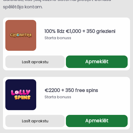
spēlētāja kontam.
100% līdz €1,000 + 350 griezieni
Starta bonuss
Apmeklēt
Lasīt aprakstu
€2200 + 350 free spins
Starta bonuss
Apmeklēt
Lasīt aprakstu