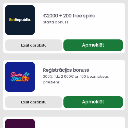
€2000 + 200 free spins
Starta bonuss
Apmeklēt
Lasīt aprakstu
Reģistrācijas bonuss
300% līdz 2 000€ un 150 bezmaksas
griezieni
Apmeklēt
Lasīt aprakstu