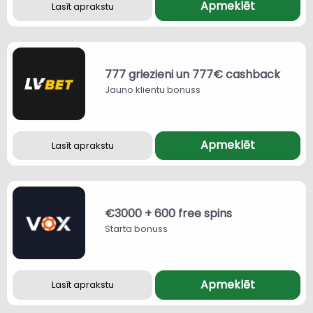
Apmeklēt
Lasīt aprakstu
777 griezieni un 777€ cashback
Jauno klientu bonuss
Apmeklēt
Lasīt aprakstu
€3000 + 600 free spins
Starta bonuss
Apmeklēt
Lasīt aprakstu