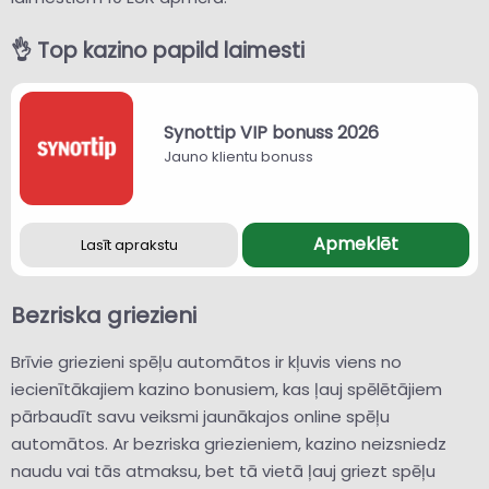
👌 Top kazino papild laimesti
Synottip VIP bonuss 2026
Jauno klientu bonuss
Apmeklēt
Lasīt aprakstu
Bezriska griezieni
Brīvie griezieni spēļu automātos ir kļuvis viens no
iecienītākajiem kazino bonusiem, kas ļauj spēlētājiem
pārbaudīt savu veiksmi jaunākajos online spēļu
automātos. Ar bezriska griezieniem, kazino neizsniedz
naudu vai tās atmaksu, bet tā vietā ļauj griezt spēļu