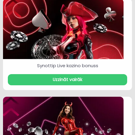
Synottip Live kazino bonuss
Uzzināt vairāk