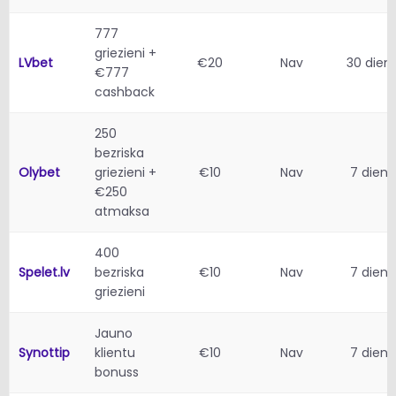
777
griezieni +
LVbet
€20
Nav
30 dien
€777
cashback
250
bezriska
Olybet
griezieni +
€10
Nav
7 diena
€250
atmaksa
400
Spelet.lv
bezriska
€10
Nav
7 diena
griezieni
Jauno
Synottip
klientu
€10
Nav
7 diena
bonuss