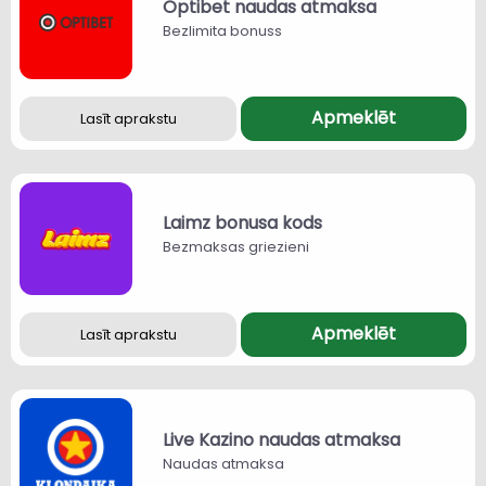
Optibet naudas atmaksa
Bezlimita bonuss
Apmeklēt
Lasīt aprakstu
Laimz bonusa kods
Bezmaksas griezieni
Apmeklēt
Lasīt aprakstu
Live Kazino naudas atmaksa
Naudas atmaksa