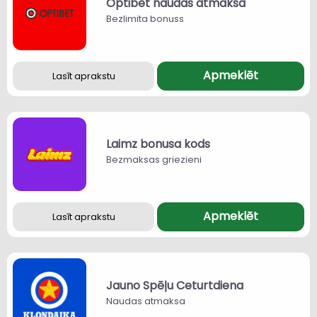
Optibet naudas atmaksa
Bezlimita bonuss
Apmeklēt
Lasīt aprakstu
Laimz bonusa kods
Bezmaksas griezieni
Apmeklēt
Lasīt aprakstu
Jauno Spēļu Ceturtdiena
Naudas atmaksa