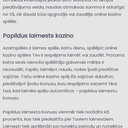
piedāvājuma veida, naudas atmaksas summa ir atkarīga
no tā, cik daudz būsi apgrozījis vai zaudējis online kazino
spēlēs.
Papildus laimests kazino
Azartspēles ir laimes spēle, katru dienu, spēlējot online
kazino spēles Tev ir iespējams laimēt vai zaudēt. Protams
katra sevis cienoša spēlētāja galvenais mērķis ir
nezaudēt, tapēc, laimējot naudu, rodas īpaši pacilātas
sajūtas. Taču online kazino spēj šīs sajūtas dubultot,
piedāvājot īpašu bonusu, kuru iespējams saņemt tikai
tad, kad laimēsi spēļu automātos – papildus laimestu
bonusu.
Papildus laimesta bonuss vienmēr tiek norādīts kā
procents, kas tiek pieskaitīts pie Taviem laimestiem.
Laimesti tiek aprēķināti pa noteiktu periodu un noteiktos