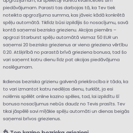
apgrozījumum, lai spēlētaji varētu kvalificēties šim
piedāvājumam. Parasti tas darbojas tā, ka Tev tiek
noteikta apgrozījuma summa, kas jāveic kādā konkrētā
spēļu automātā. Tiklīdz būsi izpildījis šo nosacījumu, savā
kontā saņemsi bezriska griezienu. Akcijas piemērs –
apgrozi Starburst spēļu automātā vismaz 50 EUR un
saņemsi 20 bezriska griezienus ar viena grieziena vērtību
0.20. Atšķirībā no parastā brīvā grieziena bonusa, tad šo
vari saņemt katru dienu līdz pat akcijas piedāvājuma
noslēgumam.
Ikdienas bezriska grizienu galvenā priekšrocība ir tāda, ka
to vari izmantot katru nedēļas dienu, turklāt, ja esi
nolēmis spēlēt online kazino spēles, tad, lai izpildītu šī
bonusa nosacījumus nebūs daudz no Tevis prasīts. Tev
tikai jāspēlē savi mīļākie spēļu automāti un dienas beigās
saņemsi brīvos griezienus.