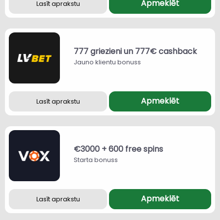
Apmeklēt
Lasīt aprakstu
777 griezieni un 777€ cashback
Jauno klientu bonuss
Apmeklēt
Lasīt aprakstu
€3000 + 600 free spins
Starta bonuss
Apmeklēt
Lasīt aprakstu