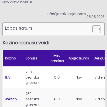
Nav aktīvi bonusi
Pēdējo reizi atjaunots:
08.08.2026
Lapas saturs
Kazino bonusu veidi
Min.
Kazino
Bonuss
Apgrozījums
Derīgu
iemaksa
200
11.lv
bezriska
€10
Nav
7 diena
griezieni
250
Joker.lv
bezriska
€10
Nav
7 diena
griezieni