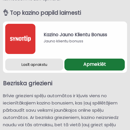
👌 Top kazino papild laimesti
Kazino Jauno Klientu Bonuss
Jauno klientu bonuss
Apmeklēt
Lasīt aprakstu
Bezriska griezieni
Brīvie griezieni spēļu automātos ir kļuvis viens no
iecienītākajiem kazino bonusiem, kas ļauj spēlētājiem
pārbaudīt savu veiksmi jaunākajos online spēļu
automātos. Ar bezriska griezieniem, kazino neizsniedz
naudu vai tās atmaksu, bet tā vietā ļauj griezt spēļu