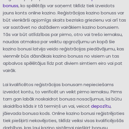
bonuss
, ko spēlētājs var saņemt tiklīdz tiek izveidots
jauns konts online kazino. Reģistrācijas kazino bonuss var
būt vienkārši apjomīgs skaits bezriska griezienu vai arī tas
var sastāvet no dažādiem vairākiem kazino bonusiem.
Tās var būt atlīdzības par pirmo, otro vai trešo iemaksu,
naudas atmaksa par veiktu apgrozījumu un kopā šie
kazino bonusi latvija veido reģistrācijas piedāvājumu, kas
vienmēr būs dāsnākais kazino bonuss no visiem un tas
apbalvos spēlētājus līdz pat diviem simtiem eiro vai pat
vairāk.
Lai kvalificētos reģistrācijas bonusam nepieciešams
izveidot kontu, to verificēt un veikt pirmo iemaksu. Pirms
tam gan labāk noskaidrot bonusa nosacījumus, lai būtu
skaidrība kāds ir tā termiņš un vai, veicot
depozītu
,
jāievada bonusa kods. Online kazino bonusi reģistrējoties
tiek piešķirti nekavējoties, tiklīdz veiksi visas kvalificējošās
darbības, kas ļauj kazino sistēmai piešķirt bonusu