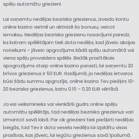
spēļu automātu griezieni.
Lai saņemtu nedēļas bezriska griezienus, izveido kontu
online kazino vietnē un aktivizē šo bonusu, veicot
iemaksu. Nedēļas bezriska griezienu nosacījumi paredz,
ka katram spēlētājam tiek dota nedēļa, kad jāveic akcijas
noteikumi – jāveic apgrozījums kādā spēļu automātā vai
viena spēļu provaidera spēlēs. Biežāk prasītākais
apogrozījums starp online kazino parasti, lai saņemtu 20
brīvos griezienus ir 50 EUR. Gadījumā, ja nedēļas ietvaros
būsi šādu summu apgrozījis, online kazino Tev piešķirs 10-
20 bezriska griezienus, katru 0.10 – 0.20 EUR vērtībā.
Ja esi veiksminieks vai vienkārši gudrs online spēļu
automātu spēlētājs, tad nedēļas bezriska griezienus vari
izmantot savā labā. Par cik griezieni tiek piešķirti nedēļas
beigās, tad Tev ir dota vesela nedēļa lai izpildītu visas
prasības, kas jāveic, lai iegūtu griezienus savā īpašumā.