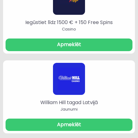
Iegūstiet līdz 1500 € + 150 Free Spins
Casino
Apmeklēt
William Hill tagad Latvijā
Jaunumi
Apmeklēt