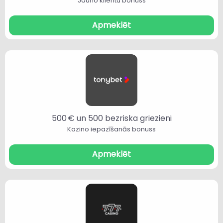
Jauno klientu bonuss
Apmeklēt
500 € un 500 bezriska griezieni
Kazino iepazīšanās bonuss
Apmeklēt