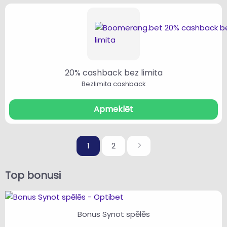
20% cashback bez limita
Bezlimita cashback
Apmeklēt
1
2
Top bonusi
Bonus Synot spēlēs