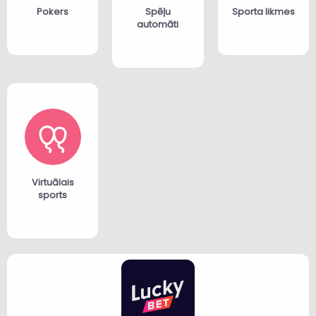
Pokers
Spēļu
Sporta likmes
automāti
Virtuālais
sports