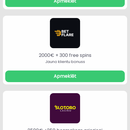
Apmeklēt
2000€ + 300 free spins
Jauno klientu bonuss
Apmeklēt