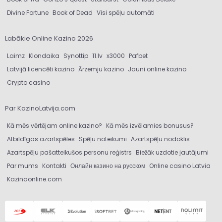
Divine Fortune
Book of Dead
Visi spēļu automāti
Labākie Online Kazino 2026
Laimz
Klondaika
Synottip
11.lv
x3000
Pafbet
Latvijā licencēti kazino
Ārzemju kazino
Jauni online kazino
Crypto casino
Par KazinoLatvija.com
Kā mēs vērtējam online kazino?
Kā mēs izvēlamies bonusus?
Atbildīgas azartspēles
Spēļu noteikumi
Azartspēļu nodoklis
Azartspēļu pašatteikušos personu reģistrs
Biežāk uzdotie jautājumi
Par mums
Kontakti
Онлайн казино на русском
Online casino Latvia
Kazinaonline.com