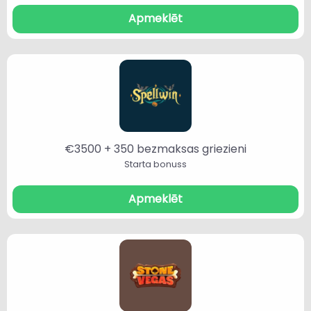
Apmeklēt
€3500 + 350 bezmaksas griezieni
Starta bonuss
Apmeklēt