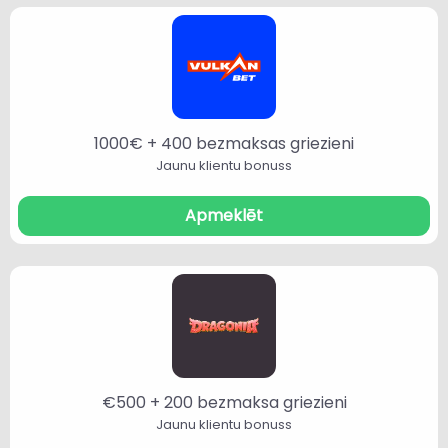
1000€ + 400 bezmaksas griezieni
Jaunu klientu bonuss
Apmeklēt
€500 + 200 bezmaksa griezieni
Jaunu klientu bonuss