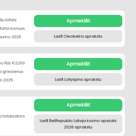
ēļu klāsts
Apmeklēt
tarta bonuss
Lasīt Cleobetra aprakstu
azino 2025
u līdz €2200
Apmeklēt
a griezienus
Lasīt Lollyspins aprakstu
no 2025
Apmeklēt
totalizators
Lasīt BetRepublic Latvija kazino apskats
2026 aprakstu