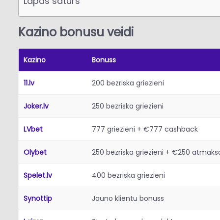
Lapas saturs
Kazino bonusu veidi
Kazino
Bonuss
11.lv
200 bezriska griezieni
Joker.lv
250 bezriska griezieni
LVbet
777 griezieni + €777 cashback
Olybet
250 bezriska griezieni + €250 atmaks
Spelet.lv
400 bezriska griezieni
Synottip
Jauno klientu bonuss