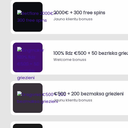
2000€ + 300 free spins
Jauno klientu bonuss
100% līdz €500 + 50 bezriska griez
Welcome bonuss
€500 + 200 bezmaksa griezieni
Jaunu klientu bonuss