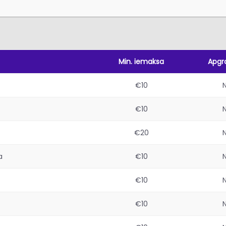
Min. iemaksa
Apgr
€10
€10
€20
a
€10
€10
€10