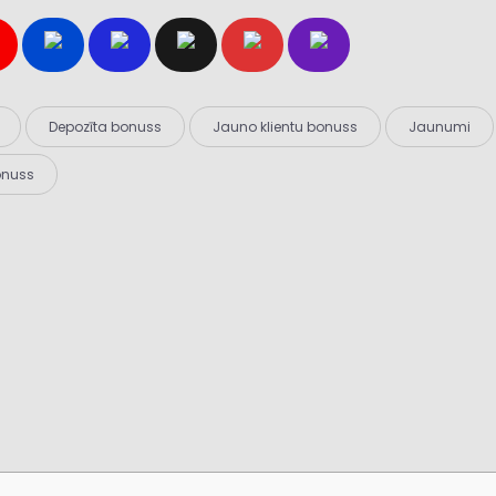
Depozīta bonuss
Jauno klientu bonuss
Jaunumi
onuss