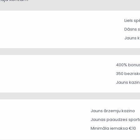
Liels sp
Dāsns s
Jauns k
400% bonus
350 bezrisk
Jauns kazi
Jauns ārzemju kazino
Jaunas paaudzes sporta 
Minimāla iemaksa €10