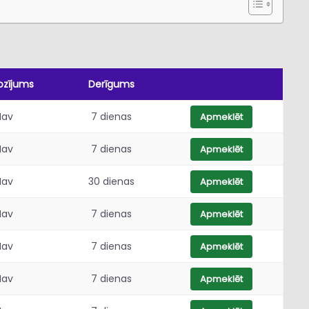
ozījums
Derīgums
Nav
7 dienas
Apmeklēt
Nav
7 dienas
Apmeklēt
Nav
30 dienas
Apmeklēt
Nav
7 dienas
Apmeklēt
Nav
7 dienas
Apmeklēt
Nav
7 dienas
Apmeklēt