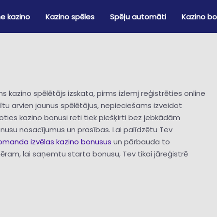
ne kazino
Kazino spēles
Spēļu automāti
Kazino bo
ns kazino spēlētājs izskata, pirms izlemj reģistrēties online
stītu arvien jaunus spēlētājus, nepieciešams izveidot
ties kazino bonusi reti tiek piešķirti bez jebkādām
bonusu nosacījumus un prasības. Lai palīdzētu Tev
omanda izvēlas kazino bonusus
un pārbauda to
ram, lai saņemtu starta bonusu, Tev tikai jāreģistrē