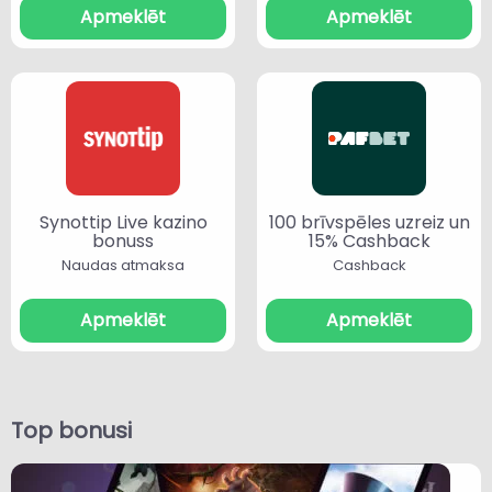
Apmeklēt
Apmeklēt
Synottip Live kazino
100 brīvspēles uzreiz un
bonuss
15% Cashback
Naudas atmaksa
Cashback
Apmeklēt
Apmeklēt
Top bonusi