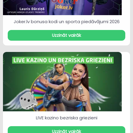
Joker.lv bonusa kodi un sporta piedāvājumi 2026
Uzzināt vairāk
LIVE kazino bezriska griezieni
Uzzināt vairāk