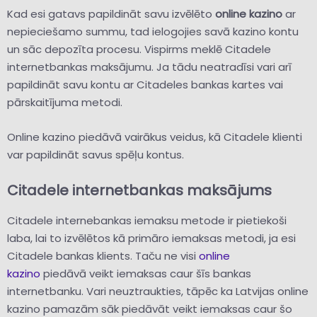
Kad esi gatavs papildināt savu izvēlēto
online kazino
ar
nepieciešamo summu, tad ielogojies savā kazino kontu
un sāc depozīta procesu. Vispirms meklē Citadele
internetbankas maksājumu. Ja tādu neatradīsi vari arī
papildināt savu kontu ar Citadeles bankas kartes vai
pārskaitījuma metodi.
Online kazino piedāvā vairākus veidus, kā Citadele klienti
var papildināt savus spēļu kontus.
Citadele internetbankas maksājums
Citadele internebankas iemaksu metode ir pietiekoši
laba, lai to izvēlētos kā primāro iemaksas metodi, ja esi
Citadele bankas klients. Taču ne visi
online
kazino
piedāvā veikt iemaksas caur šīs bankas
internetbanku. Vari neuztraukties, tāpēc ka Latvijas online
kazino pamazām sāk piedāvāt veikt iemaksas caur šo