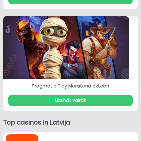
Pragmatic Play Maratonā oktobrī
Uzzināt vairāk
Top casinos in Latvija