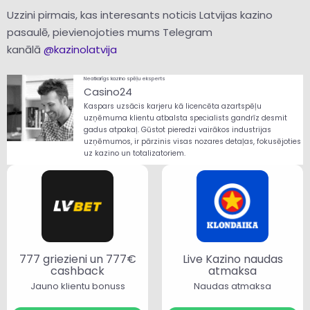
Uzzini pirmais, kas interesants noticis Latvijas kazino
pasaulē, pievienojoties mums Telegram
kanālā
@kazinolatvija
Neatkarīgs kazino spēļu eksperts
Casino24
Kaspars uzsācis karjeru kā licencēta azartspēļu
uzņēmuma klientu atbalsta specialists gandrīz desmit
gadus atpakaļ. Gūstot pieredzi vairākos industrijas
uzņēmumos, ir pārzinis visas nozares detaļas, fokusējoties
uz kazino un totalizatoriem.
777 griezieni un 777€
Live Kazino naudas
cashback
atmaksa
Jauno klientu bonuss
Naudas atmaksa