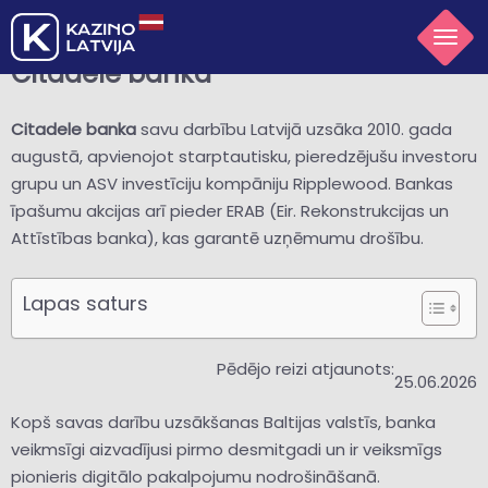
Sākums
/
Maksājumu metodes
/
Citadele banka
Citadele banka
Citadele banka
savu darbību Latvijā uzsāka 2010. gada
augustā, apvienojot starptautisku, pieredzējušu investoru
grupu un ASV investīciju kompāniju Ripplewood. Bankas
īpašumu akcijas arī pieder ERAB (Eir. Rekonstrukcijas un
Attīstības banka), kas garantē uzņēmumu drošību.
Lapas saturs
Pēdējo reizi atjaunots:
25.06.2026
Kopš savas darību uzsākšanas Baltijas valstīs, banka
veikmsīgi aizvadījusi pirmo desmitgadi un ir veiksmīgs
pionieris digitālo pakalpojumu nodrošināšanā.