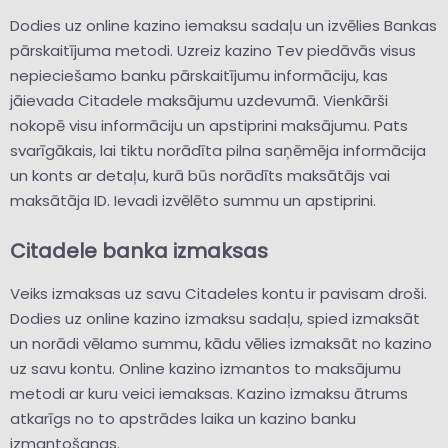
Dodies uz online kazino iemaksu sadaļu un izvēlies Bankas
pārskaitījuma metodi. Uzreiz kazino Tev piedāvās visus
nepieciešamo banku pārskaitījumu informāciju, kas
jāievada Citadele maksājumu uzdevumā. Vienkārši
nokopē visu informāciju un apstiprini maksājumu. Pats
svarīgākais, lai tiktu norādīta pilna saņēmēja informācija
un konts ar detaļu, kurā būs norādīts maksātājs vai
maksātāja ID. Ievadi izvēlēto summu un apstiprini.
Citadele banka izmaksas
Veiks izmaksas uz savu Citadeles kontu ir pavisam droši.
Dodies uz online kazino izmaksu sadaļu, spied izmaksāt
un norādi vēlamo summu, kādu vēlies izmaksāt no kazino
uz savu kontu. Online kazino izmantos to maksājumu
metodi ar kuru veici iemaksas. Kazino izmaksu ātrums
atkarīgs no to apstrādes laika un kazino banku
izmantošanas.