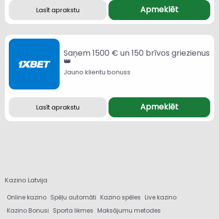
Apmeklēt
Lasīt aprakstu
Saņem 1500 € un 150 brīvos griezienus
👑
Jauno klientu bonuss
Apmeklēt
Lasīt aprakstu
Kazino Latvija
Online kazino
Spēļu automāti
Kazino spēles
Live kazino
Kazino Bonusi
Sporta likmes
Maksājumu metodes