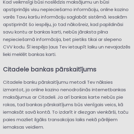
Kad veikmsīgi būsi noslēdzis maksājumu un būsi
apstiprinājis visu nepieciešamo informāciju, online kazino
varēs Tavu karšu informāciju saglabāt sistēmā. Iesakām
apstiprināt šo iespēju, jo tad nākošreiz, kad papildināsi
savu kontu ar bankas karti, nebūs jāraksta pilna
nepieciešamā informācija, bet pietiks tikai ar slepeno
CVV kodu. Šī iespēja ļaus Tev ietaupīt laiku un nevajadzēs
lieki meklēt bankas karti.
Citadele bankas pārskaitījums
Citadele banku pārskaitījumu metodi Tev nāksies
izmantot, ja online kazino nenodrošinās internetbankas
maksājumus ar Citadeli. Ja arī bankas karte nebūs pie
rokas, tad bankas pārskaitījums būs vienīgais veics, kā
iemaksāt savā kontā. To izdarīt ir diezgan vienkārši, taču
paies mazliet ilgāks transakcijas laiks nekā pārējiem
iemaksas veidiem.