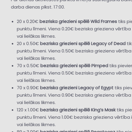
darba dienas plkst. 17:00.
20 x 0.20€
bezriska griezieni spēlē Wild Frames
tiks p
punktu līmeni. Viena 0.20€ bezriska grieziena vērtība 
vai lielākas likmes.
20 x 0.50€
bezriska griezieni spēlē Legacy of Dead
ti
punktu līmeni. Viena 0.50€ bezriska grieziena vērtība
vai lielākas likmes.
70 x 0.50€
bezriska griezieni spēlē Pimped
tiks pievi
punktu līmeni. Viena 0.50€ bezriska grieziena vērtība
vai lielākas likmes.
70 x 0.90€
bezriska griezieni Legacy of Egypt
tiks pi
punktu līmeni. Viena 0.90€ bezriska grieziena vērtība 
vai lielākas likmes.
120 x 1.00€
bezriska griezieni spēlē King’s Mask
tiks pi
punktu līmeni. Viena 1.00€ bezriska grieziena vērtība i
vai lielākas likmes.
89 x 3.00€
bezriska griezieni spēlē Reactoonz
tiks pi