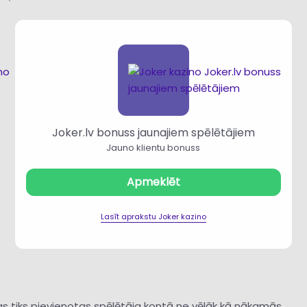
Joker.lv bonuss jaunajiem spēlētājiem
Jauno klientu bonuss
Apmeklēt
Lasīt aprakstu Joker kazino
s tiks pievienotas spēlētāja kontā ne vēlāk kā nākamās