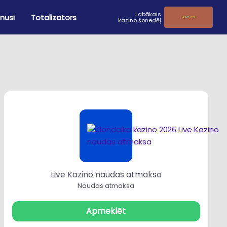
Labākais
nusi
Totalizators
kazino šonedēļ
Live Kazino naudas atmaksa
Naudas atmaksa
Apmeklēt