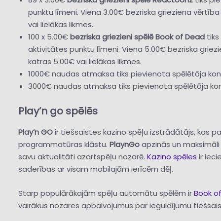
punktu līmeni. Viena 3.00€ bezriska grieziena vērtība 
vai lielākas likmes.
100 x 5.00€
bezriska griezieni spēlē Book of Dead
tiks
aktivitātes punktu līmeni. Viena 5.00€ bezriska griezi
katras 5.00€ vai lielākas likmes.
1000€ naudas atmaksa tiks pievienota spēlētāja kont
3000€ naudas atmaksa tiks pievienota spēlētāja kont
Play’n go spēlēs
Play’n GO
ir tiešsaistes kazino spēļu izstrādātājs, kas
programmatūras klāstu.
PlaynGo
apzinās un maksimāli i
savu aktualitāti azartspēļu nozarē.
Kazino spēles
ir iec
saderības ar visam mobilajām ierīcēm dēļ.
Starp populārākajām spēļu automātu spēlēm ir
Book o
vairākus nozares apbalvojumus par ieguldījumu tiešsai