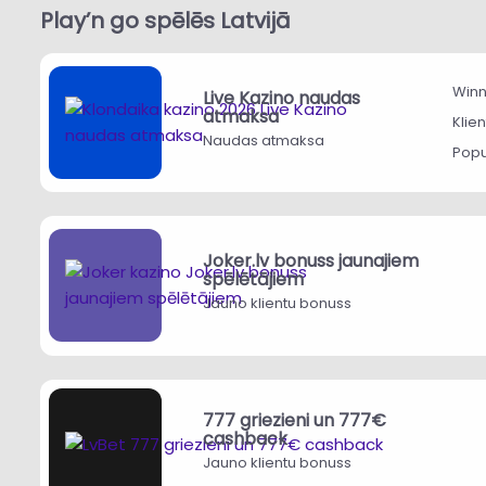
Play’n go spēlēs Latvijā
Winn
Live Kazino naudas
atmaksa
Klie
Naudas atmaksa
Pop
Joker.lv bonuss jaunajiem
spēlētājiem
Jauno klientu bonuss
777 griezieni un 777€
cashback
Jauno klientu bonuss