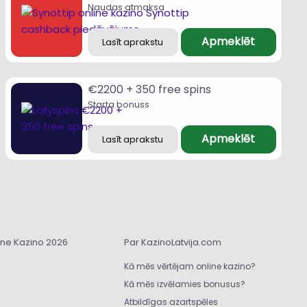
Naudas atmaksa
Apmeklēt
Lasīt aprakstu
€2200 + 350 free spins
Starta bonuss
Apmeklēt
Lasīt aprakstu
ine Kazino 2026
Par KazinoLatvija.com
Kā mēs vērtējam online kazino?
Kā mēs izvēlamies bonusus?
Atbildīgas azartspēles