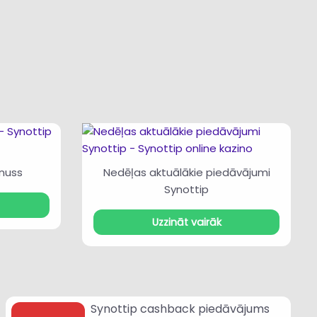
onuss
Nedēļas aktuālākie piedāvājumi
Synottip
Uzzināt vairāk
Synottip cashback piedāvājums