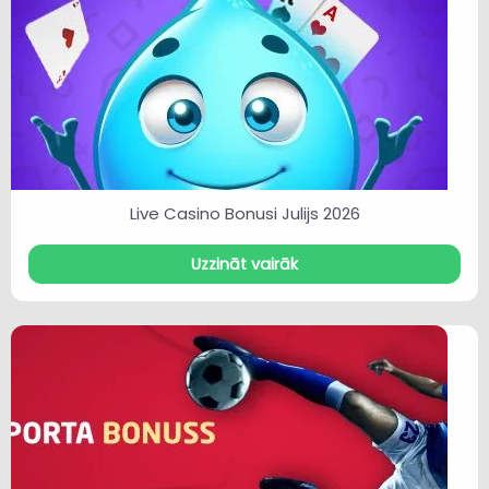
Live Casino Bonusi Julijs 2026
Uzzināt vairāk