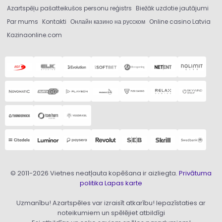
Azartspēļu pašatteikušos personu reģistrs
Biežāk uzdotie jautājumi
Par mums
Kontakti
Онлайн казино на русском
Online casino Latvia
Kazinaonline.com
© 2011-2026 Vietnes neatļauta kopēšana ir aizliegta.
Privātuma
politika
Lapas karte
Uzmanību! Azartspēles var izraisīt atkarību! Iepazīstaties ar
noteikumiem un spēlējiet atbildīgi