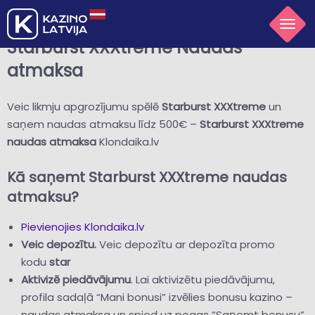
Sākums
/
Kazino bonusi
/
Starburst XXXtreme Naudas atmaksa
Starburst XXXtreme Naudas
atmaksa
Veic likmju apgrozījumu spēlē
Starburst XXXtreme
un
saņem naudas atmaksu līdz 500€ –
Starburst XXXtreme
naudas atmaksa
Klondaika.lv
Kā saņemt Starburst XXXtreme naudas
atmaksu?
Pievienojies Klondaika.lv
Veic depozītu.
Veic depozītu ar depozīta promo
kodu
star
Aktivizē piedāvājumu
. Lai aktivizētu piedāvājumu,
profila sadaļā “Mani bonusi” izvēlies bonusu kazino –
naudas atmaksa un spied uz pogas “Saņemt bonusu”