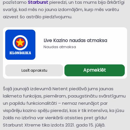
pazīstamo
Starburst
pieredzi, un tas mums bija ārkārtīgi
svarīgi, kad mēs no jauna izdomājām, kurp mēs varētu
aizvest šo astrālo piedzīvojumu.
Live Kazino naudas atmaksa
Naudas atmaksa
Apmeklēt
Lasīt aprakstu
Šajā jaunajā izdevumā Netent piedāvā jums jaunas
laikmeta funkcijas, piemēram, paaugstinātu svārstīgumu
un papildu funkcionalitāti – nemaz nerunājot par
vispārēju kazino spēļu pieredzi, kas ir tik intensīva, ka jūsu
žoklis no izbrīna var vienkārši atsisties pret grīdu!
Starburst Xtreme tika izdots 2021. gada 15. jūlijā.