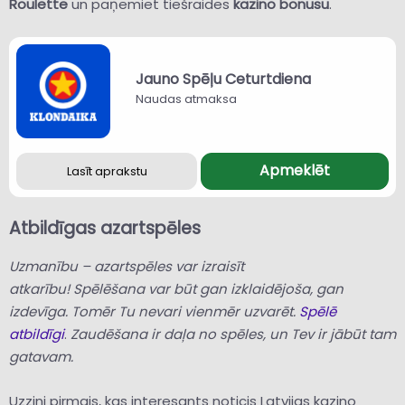
Roulette
un paņemiet tiešraides
kazino bonusu
.
Jauno Spēļu Ceturtdiena
Naudas atmaksa
Apmeklēt
Lasīt aprakstu
Atbildīgas azartspēles
Uzmanību – azartspēles var izraisīt
atkarību! Spēlēšana var būt gan izklaidējoša, gan
izdevīga. Tomēr Tu nevari vienmēr uzvarēt.
Spēlē
atbildīgi
.
Zaudēšana ir daļa no spēles, un Tev ir jābūt tam
gatavam.
Uzzini pirmais, kas interesants noticis Latvijas kazino