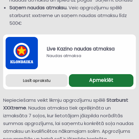
Saņem naudas atmaksu.
Veic apgrozījumu spēlē
starburst xxxtreme un saņem naudas atmaksu līdz
500€
Live Kazino naudas atmaksa
Naudas atmaksa
Apmeklēt
Lasīt aprakstu
Nepieciešams veikt likmju apgrozījumu spēlē
Starburst
XXXtreme
. Naudas atmaksa tiek aprēķināta un
izmaksāta 7 soļos, kur lietotājam jāizpilda norādītās
summas apgrozījums, lai saņemtu konkrētā soļa naudas
atmaksu un kvalificētos nākamajam solim. Apgrozījums
nesummējās un katrā solī ir jāizpilda konkrēta