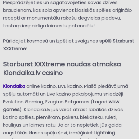
Piesprādzējieties un sagatavojieties savas dzīves
braucienam, kas sola apvienot klasiskās spēles oriģinālo
recepti ar monumentālu raķešu degvielas piedevu,
tostarp iespaidīgu laimestu potenciālu!
Pārlidojiet kosmosā un izpētiet zvaigznes
spēlē Starburst
XXXtreme
!
Starburst XXXtreme naudas atmaksa
Klondaika.lv casino
Klondaika
online kazino, LIVE kazino. Plašā piedāvājumā
spēļu automāti un Live kazino pakalpojumu sniedzēji –
Evolution Gaming, Ezugi un Betgames (tagad
wow
games
). Klondaika.lv jūs varat atrast labākās dzīvās
kazino spēles, piemēram, pokeru, blekdžeku, ruleti,
kauliņus un laimes ratu. Ja ar to nepietiek, jūs gaida
augstākās klases spēļu šovi, izmēģiniet
Lightning