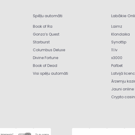
Spēļu automāti
Labākie Onl
Book of Ra
Laimz
Gonzo’s Quest
Klondaika
Starburst
Synottip
Columbus Deluxe
11.lv
Divine Fortune
x3000
Book of Dead
Pafbet
Visi spēļu automāti
Latvijā licen
Ārzemju kazi
Jauni online
Crypto casi