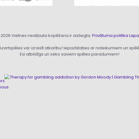
-2026 Vietnes neatļauta kopēšana ir aizliegta.
Privātuma politika
Lapa
artspēles var izraisīt atkarību! Iepazīstaties ar noteikumiem un spēlēj
Esi atbildīgs un seko saviem spēles paradumiem!