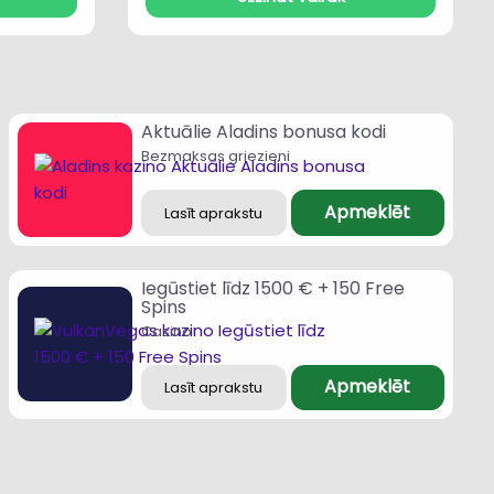
Aktuālie Aladins bonusa kodi
Bezmaksas griezieni
Apmeklēt
Lasīt aprakstu
Iegūstiet līdz 1500 € + 150 Free
Spins
Casino
Apmeklēt
Lasīt aprakstu