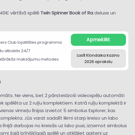
 0,40€ vērtībā spēlē
Twin Spinner Book of Ra
deluxe un
Apmeklēt
ers Club lojalitātes programma
ntu atbalsts 24/7
Lasīt Klondaika kazino
ulārākās maksājumu metodes
2026 aprakstu
e
omāts. Ne viens, bet 2 pārsteidzoši videospēļu automāti
 spēlēta uz 2 ruļļu komplektiem. Katrā ruļļu komplektā ir
 vienas vinneļu līnijas izvietot 5 simbolus Explorer, kas
komplekta. Jūs varat sadalīt likmi starp kreiso un labo
 līnijā darbojas no kreisās uz labo pusi, izņemot simbolus
smi šajā brīnišķīgajā spēlē un atklājiet gaiteni uz