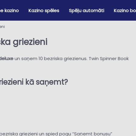
ne kazino
Kazino spēles
Spēļu automāti
Kazino bo
eni
ka griezieni
deluxe
un saņem 10 bezriska griezienus. Twin Spinner Book
riezieni kā saņemt?
– bezriska griezieni un spied pogu “Saņemt bonusu”