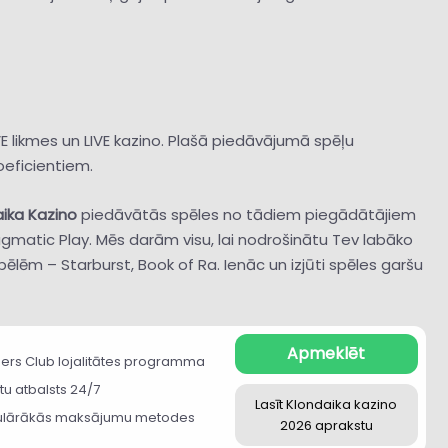
IVE likmes un LIVE kazino. Plašā piedāvājumā spēļu
oeficientiem.
ika Kazino
piedāvātās spēles no tādiem piegādātājiem
gmatic Play. Mēs darām visu, lai nodrošinātu Tev labāko
ēm – Starburst, Book of Ra. Ienāc un izjūti spēles garšu
Apmeklēt
ers Club lojalitātes programma
ntu atbalsts 24/7
Lasīt Klondaika kazino
ulārākās maksājumu metodes
2026 aprakstu