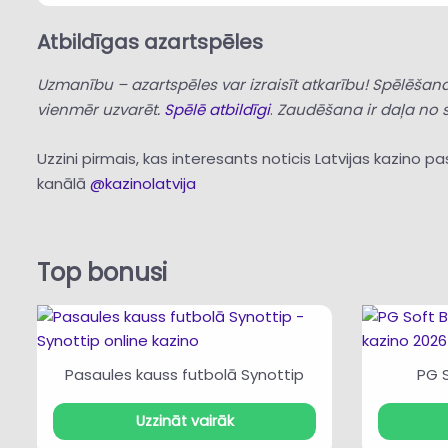
Atbildīgas azartspēles
Uzmanību – azartspēles var izraisīt atkarību! Spēlēšana
vienmēr uzvarēt.
Spēlē atbildīgi
.
Zaudēšana ir daļa no s
Uzzini pirmais, kas interesants noticis Latvijas kazino
kanālā
@kazinolatvija
Top bonusi
Pasaules kauss futbolā Synottip
PG S
Uzzināt vairāk