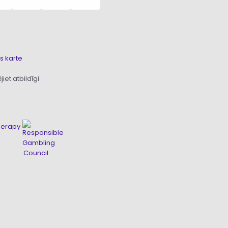
s karte
iet atbildīgi