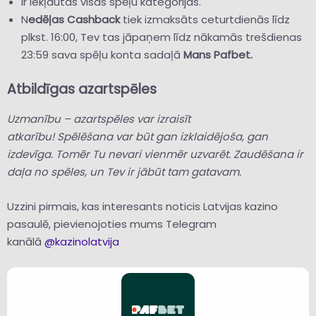
Ir iekļautas visas spēļu kategorijas.
N
edēļas Cashback
tiek izmaksāts ceturtdienās līdz
plkst. 16:00, Tev tas jāpaņem līdz nākamās trešdienas
23:59 sava spēļu konta sadaļā
Mans Pafbet.
Atbildīgas azartspēles
Uzmanību – azartspēles var izraisīt
atkarību! Spēlēšana var būt gan izklaidējoša, gan
izdevīga. Tomēr Tu nevari vienmēr uzvarēt. Zaudēšana ir
daļa no spēles, un Tev ir jābūt tam gatavam.
Uzzini pirmais, kas interesants noticis Latvijas kazino
pasaulē, pievienojoties mums Telegram
kanālā
@kazinolatvija