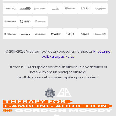
© 2011-2026 Vietnes neatļauta kopēšana ir aizliegta.
Privātuma
politika
Lapas karte
Uzmanību! Azartspēles var izraisīt atkarību! Iepazīstaties ar
noteikumiem un spēlējiet atbildīgi
Esi atbildīgs un seko saviem spēles paradumiem!