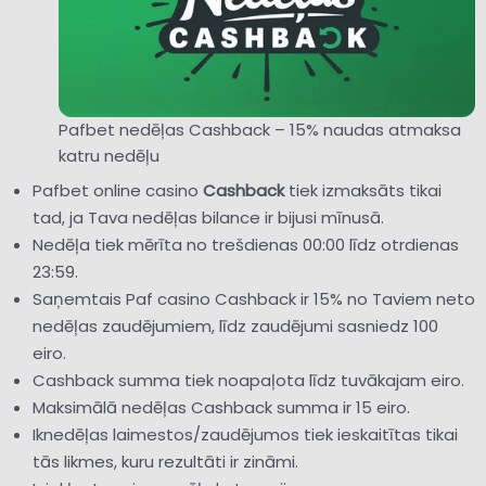
Pafbet nedēļas Cashback – 15% naudas atmaksa
katru nedēļu
Pafbet online casino
Cashback
tiek izmaksāts tikai
tad, ja Tava nedēļas bilance ir bijusi mīnusā.
Nedēļa tiek mērīta no trešdienas 00:00 līdz otrdienas
23:59.
Saņemtais Paf casino Cashback ir 15% no Taviem neto
nedēļas zaudējumiem, līdz zaudējumi sasniedz 100
eiro.
Cashback summa tiek noapaļota līdz tuvākajam eiro.
Maksimālā nedēļas Cashback summa ir 15 eiro.
Iknedēļas laimestos/zaudējumos tiek ieskaitītas tikai
tās likmes, kuru rezultāti ir zināmi.