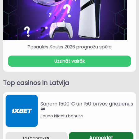
Pasaules Kauss 2026 prognožu spēle
Uzzināt vairāk
Top casinos in Latvija
Saņem 1500 € un 150 brīvos griezienus
👑
Jauno klientu bonuss
Apmeklēt
Lasīt aprakstu