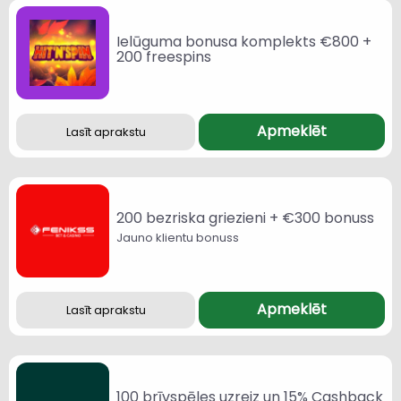
Ielūguma bonusa komplekts €800 +
200 freespins
Apmeklēt
Lasīt aprakstu
200 bezriska griezieni + €300 bonuss
Jauno klientu bonuss
Apmeklēt
Lasīt aprakstu
100 brīvspēles uzreiz un 15% Cashback