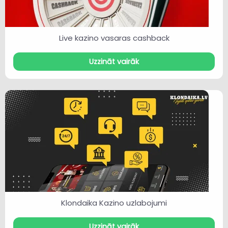
Live kazino vasaras cashback
Uzzināt vairāk
Klondaika Kazino uzlabojumi
Uzzināt vairāk