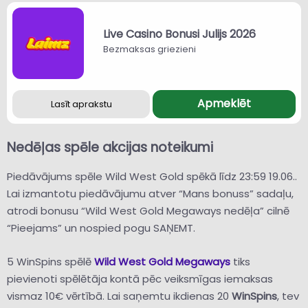
Live Casino Bonusi Julijs 2026
Bezmaksas griezieni
Apmeklēt
Lasīt aprakstu
Nedēļas spēle akcijas noteikumi
Piedāvājums spēle Wild West Gold spēkā līdz 23:59 19.06..
Lai izmantotu piedāvājumu atver “Mans bonuss” sadaļu,
atrodi bonusu “Wild West Gold Megaways nedēļa” cilnē
“Pieejams” un nospied pogu SAŅEMT.
5 WinSpins spēlē
Wild West Gold Megaways
tiks
pievienoti spēlētāja kontā pēc veiksmīgas iemaksas
vismaz 10€ vērtībā. Lai saņemtu ikdienas 20
WinSpins
, tev