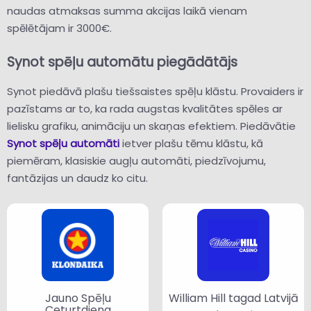
naudas atmaksas summa akcijas laikā vienam
spēlētājam ir 3000€.
Synot spēļu automātu piegādātājs
Synot piedāvā plašu tiešsaistes spēļu klāstu. Provaiders ir
pazīstams ar to, ka rada augstas kvalitātes spēles ar
lielisku grafiku, animāciju un skaņas efektiem. Piedāvātie
Synot spēļu automāti
ietver plašu tēmu klāstu, kā
piemēram, klasiskie augļu automāti, piedzīvojumu,
fantāzijas un daudz ko citu.
Jauno Spēļu
William Hill tagad Latvijā
Ceturtdiena