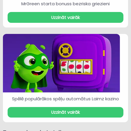
MrGreen starta bonuss bezriska griezieni
Uzzināt vairāk
Spēlē populārākos spēļu automātus Laimz kazino
Uzzināt vairāk