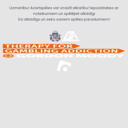
Uzmanību! Azartspēles var izraisīt atkarību! Iepazīstaties ar
noteikumiem un spēlējiet atbildīgi
Esi atbildīgs un seko saviem spēles paradumiem!