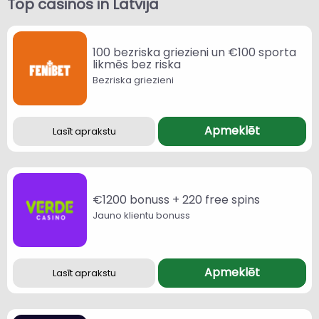
Top casinos in Latvija
100 bezriska griezieni un €100 sporta
likmēs bez riska
Bezriska griezieni
Apmeklēt
Lasīt aprakstu
€1200 bonuss + 220 free spins
Jauno klientu bonuss
Apmeklēt
Lasīt aprakstu